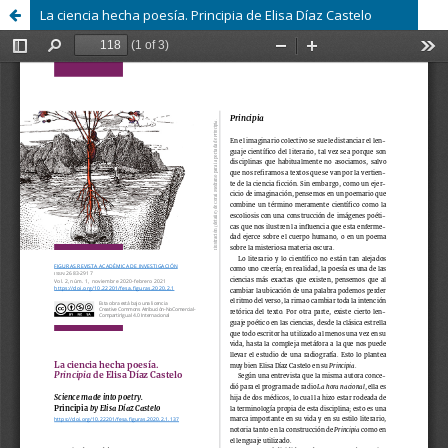
La ciencia hecha poesía. Principia de Elisa Díaz Castelo