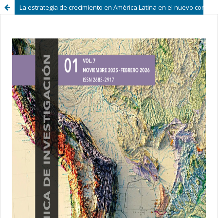
La estrategia de crecimiento en América Latina en el nuevo contexto internacional