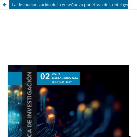
La deshumanización de la enseñanza por el uso de la Inteligencia Artificial