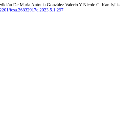
dición De María Antonia González Valerio Y Nicole C. Karafyllis.
.22201/fesa.26832917e.2023.5.1.297
.