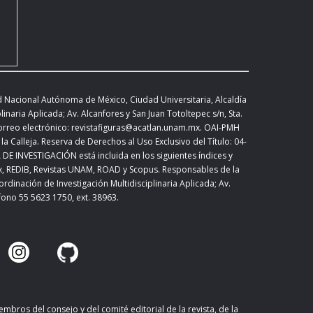
d Nacional Autónoma de México, Ciudad Universitaria, Alcaldía
inaria Aplicada; Av. Alcanfores y San Juan Totoltepec s/n, Sta.
correo electrónico: revistafiguras@acatlan.unam.mx. OAI-PMH
la Calleja. Reserva de Derechos al Uso Exclusivo del Título: 04-
 INVESTIGACIÓN está incluida en los siguientes índices y
ex, REDIB, Revistas UNAM, ROAD y Scopus. Responsables de la
rdinación de Investigación Multidisciplinaria Aplicada;
Av.
éfono 55 5623 1750, ext. 38963.
mbros del consejo y del comité editorial de la revista, de la