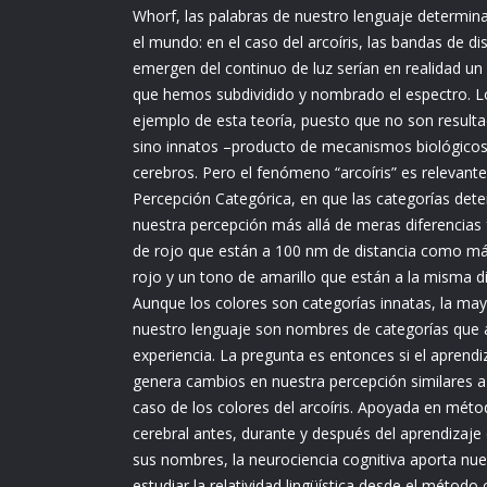
Whorf, las palabras de nuestro lenguaje determi
el mundo: en el caso del arcoíris, las bandas de di
emergen del continuo de luz serían en realidad un
que hemos subdividido y nombrado el espectro. L
ejemplo de esta teoría, puesto que no son resultado
sino innatos –producto de mecanismos biológicos 
cerebros. Pero el fenómeno “arcoíris” es relevant
Percepción Categórica, en que las categorías det
nuestra percepción más allá de meras diferencias
de rojo que están a 100 nm de distancia como má
rojo y un tono de amarillo que están a la misma di
Aunque los colores son categorías innatas, la may
nuestro lenguaje son nombres de categorías que 
experiencia. La pregunta es entonces si el aprendi
genera cambios en nuestra percepción similares a
caso de los colores del arcoíris. Apoyada en méto
cerebral antes, durante y después del aprendizaje
sus nombres, la neurociencia cognitiva aporta nu
estudiar la relatividad lingüística desde el método 