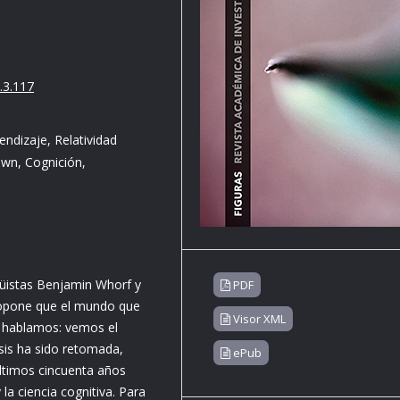
.3.117
ndizaje, Relatividad
own, Cognición,
ngüistas Benjamin Whorf y
PDF
ropone que el mundo que
Visor XML
e hablamos: vemos el
esis ha sido retomada,
ePub
últimos cincuenta años
 la ciencia cognitiva. Para