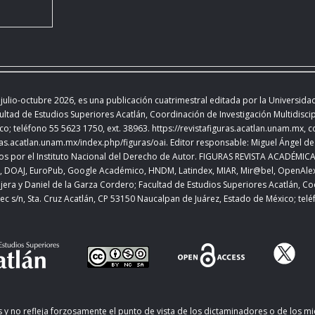
do el 21 de mayo de
00490
tion is categorization.” En
ed.) Henri Cohen y Claire
cogprints.org/3027/
 julio-octubre 2026
,
es una publicación cuatrimestral editada
por la Universida
rg/10.1016/B978-0-08-
ultad de Estudios Superiores Acatlán, Coordinación de Investigación Multidiscipl
co; teléfono 55 5623 1750, ext. 38963.
https://revistafiguras.acatlan.unam.mx
, 
uras.acatlan.unam.mx/index.php/figuras/oai
. Editor responsable: Miguel Ángel de 
r-Whorf Hypothesis?”
por el Instituto Nacional del Derecho de Autor. FIGURAS REVISTA ACADÉMICA DE
65-79.
ons, DOAJ, EuroPub, Google Académico, HNDM, Latindex, MIAR, Mir@bel, OpenAl
isado el 21 de mayo,
jera y Daniel de la Garza Cordero; Facultad de Estudios Superiores Acatlán,
Coo
ec s/n, Sta. Cruz Acatlán, CP 53150 Naucalpan de Juárez, Estado de México; tel
2a00050
llecting Inuit sea ice
7-2008.” The Canadian
ay 2011): 56-68.
evisado el 25 de mayo,
10.00345.x
 y no refleja forzosamente el punto de vista de los dictaminadores o de los mie