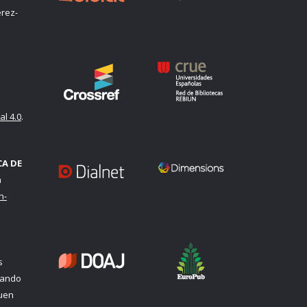
rez-
l 4.0
.
CA DE
a
n-
s
uando
quen