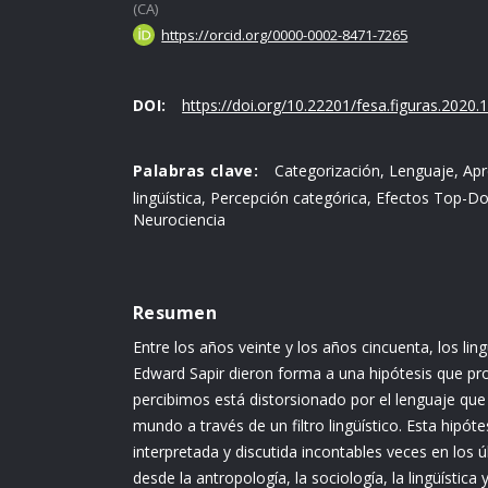
(CA)
https://orcid.org/0000-0002-8471-7265
DOI:
https://doi.org/10.22201/fesa.figuras.2020.1
Palabras clave:
Categorización, Lenguaje, Apre
lingüística, Percepción categórica, Efectos Top-D
Neurociencia
Resumen
Entre los años veinte y los años cincuenta, los li
Edward Sapir dieron forma a una hipótesis que p
percibimos está distorsionado por el lenguaje qu
mundo a través de un filtro lingüístico. Esta hipót
interpretada y discutida incontables veces en los 
desde la antropología, la sociología, la lingüística y