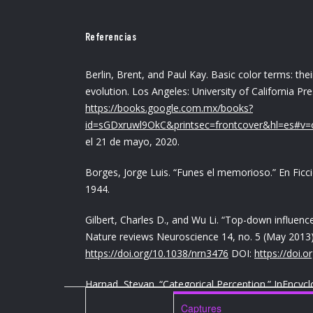
Referencias
Berlin, Brent, and Paul Kay. Basic color terms: thei
evolution. Los Angeles: University of California Pre
https://books.google.com.mx/books?
id=sGDxruwl9OkC&printsec=frontcover&hl=es#v
el 21 de mayo, 2020.
Borges, Jorge Luis. “Funes el memorioso.” En Ficci
1944.
Gilbert, Charles D., and Wu Li. “Top-down influence
Nature reviews Neuroscience 14, no. 5 (May 2013):
https://doi.org/10.1038/nrn3476
DOI:
https://doi.
Harnad, Stevan. “Categorical Perception.” InEncycl
Science. Nature Publishing Group / Macmillan, 200
Captures