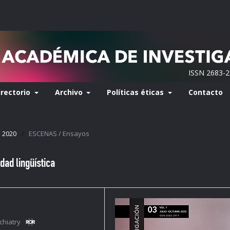
ISSN 2683-
irectorio
Archivo
Políticas éticas
Contacto
e 2020
/
ESCENAS / Ensayos
dad lingüística
chiatry