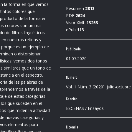
nan la forma en que vemos
Resumen
2813
stintos colores que
PDF
2624
 producto de la forma en
Visor XML
13253
os colores son un mal
ePub
113
 de filtros lingüísticos
en nuestras retinas y
e porque es un ejemplo de
Publicado
erminan o distorsionan
01.07.2020
 físicas: vemos dos tonos
s similares que un tono de
stancia en el espectro.
Número
oría de las palabras de
Vol. 1 Núm. 3 (2020): julio-octubr
aprendemos a través de la
zaje de estas categorías
Sección
 los que suceden en el
ESCENAS / Ensayos
dos que miden la actividad
 de nuevas categorías y
evos elementos para
Licencia
científico. Este ensayo