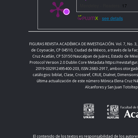
https://doi.org/10.1002/0470018860.s00490
Revisa
Mendeley - Readers:
17
2020. DOI:
https://doi.org/10.1002/0470018860.s
-
see details
Harnad, Stevan. “To cognize is to categorize: Cogni
Handbook of categorization in cognitive science, (
Lefebvre, 21–54. New York: Elsevier, 2017.
http://
FIGURAS REVISTA ACADÉMICA DE INVESTIGACIÓN. Vol.
7, No. 3,
Revisado el 21 de mayo, 2020. DOI:
https://doi.o
de Coyoacán, CP 04510, Ciudad de México,
a través de la Fac
101107-2.00002-6
Cruz Acatlán, CP 53150 Naucalpan de Juárez, Estado de Méxi
Protocol Version 2.0 Dublin Core Metadata
https://revistafig
Kay, Paul, and Willett Kempton. “What Is the Sapi
2019-032912495400-203, ISSN 2683-2917, ambos otorgados 
American Anthropologist 86, no. 1 ( March 1984): 
catálogos: biblat, Clase, Crossref, CRUE, Dialnet, Dimensi
https://doi.org/10.1525/aa.1984.86.1.02a00050
Rev
última actualización de este número Mónica Elena Cruz Ná
Alcanfores y San Juan Totoltep
2020. DOI:
https://doi.org/10.1525/aa.1984.86.1.0
Krupnik, Igor. “‘How many Eskimo words for ice?’ Co
terminologies in the International Polar Year 200
Geographer / Le Géographe canadien 55, no. 1 (M
https://doi.org/10.1111/j.1541-0064.2010.00345.x
R
2020. DOI:
https://doi.org/10.1111/j.1541-0064.20
El contenido de los textos es responsabilidad de los autores