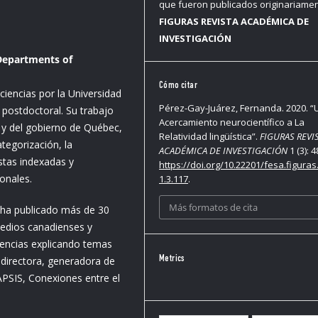
que fueron publicados originariame
FIGURAS REVISTA ACADÉMICA DE
INVESTIGACIÓN
 Departments of
Cómo citar
iencias por la Universidad
Pérez-Gay-Juárez, Fernanda. 2020. “
 postdoctoral. Su trabajo
Acercamiento neurocientífico a La
y del gobierno de Québec,
Relatividad lingüística”.
FIGURAS REVI
ategorización, la
ACADÉMICA DE INVESTIGACIÓN
1 (3): 4
istas indexadas y
https://doi.org/10.22201/fesa.figuras
ionales.
1.3.117
.
Más formatos de cita
y ha publicado más de 30
medios canadienses y
nencias explicando temas
 directora, generadora de
Metrics
APSIS, Conexiones entre el