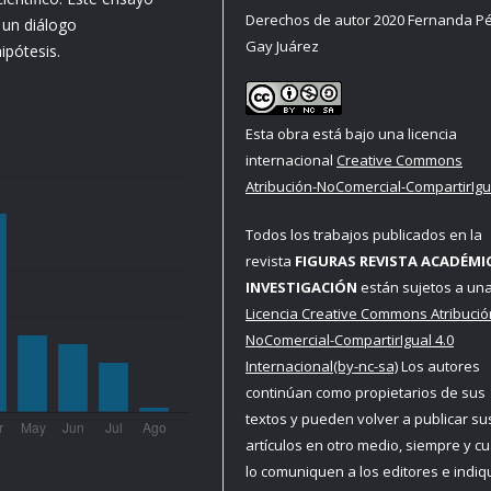
Derechos de autor 2020 Fernanda Pé
 un diálogo
Gay Juárez
ipótesis.
Esta obra está bajo una licencia
internacional
Creative Commons
Atribución-NoComercial-CompartirIgua
Todos los trabajos publicados en la
revista
FIGURAS REVISTA ACADÉMI
INVESTIGACIÓN
están sujetos a un
Licencia Creative Commons Atribució
NoComercial-CompartirIgual 4.0
Internacional(by-nc-sa)
Los autores
continúan como propietarios de sus
textos y pueden volver a publicar su
artículos en otro medio, siempre y c
lo comuniquen a los editores e indi