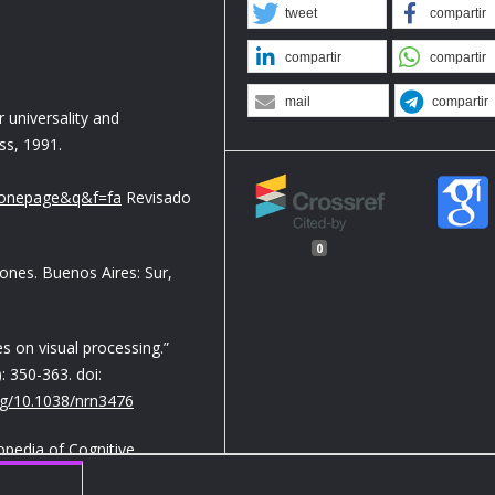
tweet
compartir
compartir
compartir
mail
compartir
r universality and
ss, 1991.
=onepage&q&f=fa
Revisado
0
ones. Buenos Aires: Sur,
s on visual processing.”
 350-363. doi:
org/10.1038/nrn3476
opedia of Cognitive
3.