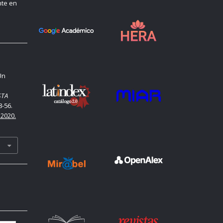
nte en
Un
STA
8-56.
.2020.