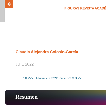
FIGURAS REVISTA ACADÉ
ISSN 26
Repatriación de la pila bautis
Misión de Caborca, Sonora
Claudia Alejandra Colosio-García
Jul 1 2022
DOI:
10.22201/fesa.26832917e.2022.3.3.220
Resumen