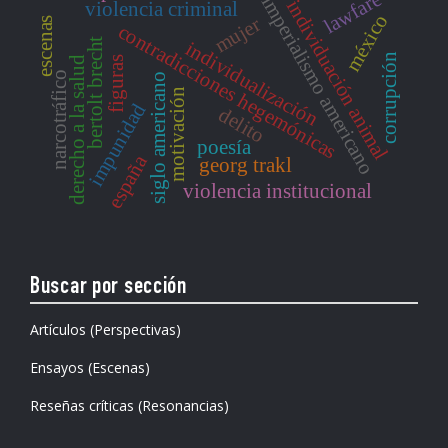
lawfare
imperialismo americano
individuación animal
violencia criminal
méxico
mujer
escenas
contradicciones hegemónicas
bertolt brecht
individualización
corrupción
figuras
derecho a la salud
narcotráfico
siglo americano
motivación
impunidad
delito
poesía
españa
georg trakl
violencia institucional
Buscar por sección
Artículos (Perspectivas)
Ensayos (Escenas)
Reseñas críticas (Resonancias)