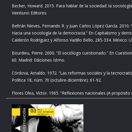
Becker, Howard. 2015. Para hablar de la sociedad: la sociologí
Veintiuno Editores.
Beltrán Nieves, Fernando R. y Juan Carlos López García. 2010
Hacia una sociología de la democracia.” En Capitalismo y demo
Calderón Rodríguez y Alfonso Vadillo Bello, 285-334. México:
Bourdieu, Pierre. 2000. “El sociólogo cuestionado.” En Cuestion
60. Madrid: Ediciones Istmo.
Córdova, Arnaldo. 1972. “Las reformas sociales y la tecnocrat
Política 18, núm. 70 (octubre-diciembre): 61-92.
Flores Olea, Víctor. 1965. “Reflexiones nacionales (A propósi
Casanova).” Revista de Ciencias Políticas y Sociales 11, núm. 4
Flores Olea, Víctor. 1971. “Política y desarrollo.” En Los prob
Políticas y Sociales-UNAM.