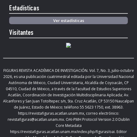
Estadísticas
Ver estadísticas
Visitantes
FIGURAS REVISTA ACADÉMICA DE INVESTIGACIÓN. Vol.
7, No. 3, julio-octubre
2026
,
es una publicación cuatrimestral editada
por la Universidad Nacional
Autónoma de México, Ciudad Universitaria, Alcaldía de Coyoacán, CP
04510, Ciudad de México,
a través de la Facultad de Estudios Superiores
Acatlán, Coordinación de Investigación Multidisciplinaria Aplicada; Av.
Alcanfores y San Juan Totoltepec s/n, Sta. Cruz Acatlán, CP 53150 Naucalpan
de Juárez, Estado de México; teléfono 55 5623 1750, ext. 38963.
https://revistafiguras.acatlan.unam.mx
, correo electrónico:
revistafiguras@acatlan.unam.mx. OAI-PMH Protocol Version 2.0 Dublin
Core Metadata
https://revistafiguras.acatlan.unam.mx/index.php/figuras/oai
. Editor