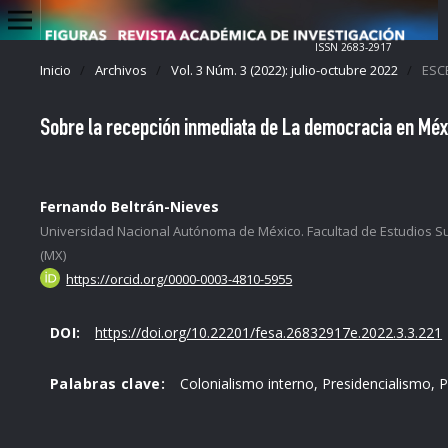
ISSN 2683-2917
Inicio
/
Archivos
/
Vol. 3 Núm. 3 (2022): julio-octubre 2022
/
ESC
Sobre la recepción inmediata de La democracia en Mé
Fernando Beltrán-Nieves
Universidad Nacional Autónoma de México. Facultad de Estudios S
(MX)
https://orcid.org/0000-0003-4810-5955
DOI:
https://doi.org/10.22201/fesa.26832917e.2022.3.3.221
Palabras clave:
Colonialismo interno, Presidencialismo, P