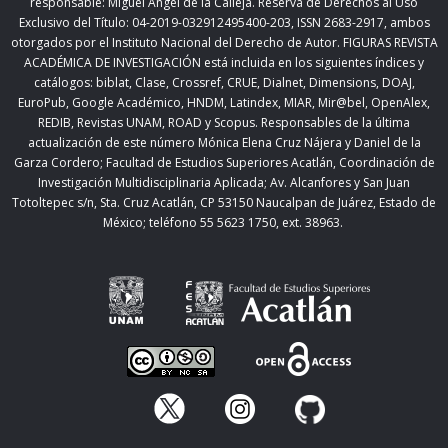
responsable: Miguel Ángel de la Calleja. Reserva de Derechos al Uso
Exclusivo del Título: 04-2019-032912495400-203, ISSN 2683-2917, ambos
otorgados por el Instituto Nacional del Derecho de Autor. FIGURAS REVISTA
ACADÉMICA DE INVESTIGACIÓN está incluida en los siguientes índices y
catálogos: biblat, Clase, Crossref, CRUE, Dialnet, Dimensions, DOAJ,
EuroPub, Google Académico, HNDM, Latindex, MIAR, Mir@bel, OpenAlex,
REDIB, Revistas UNAM, ROAD y Scopus. Responsables de la última
actualización de este número Mónica Elena Cruz Nájera y Daniel de la
Garza Cordero; Facultad de Estudios Superiores Acatlán,
Coordinación de
Investigación Multidisciplinaria Aplicada;
Av. Alcanfores y San Juan
Totoltepec s/n, Sta. Cruz Acatlán, CP 53150 Naucalpan de Juárez, Estado de
México; teléfono 55 5623 1750, ext. 38963.