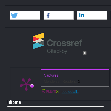
0
Captures
Mendeley - Readers:
2
-
see details
Idioma