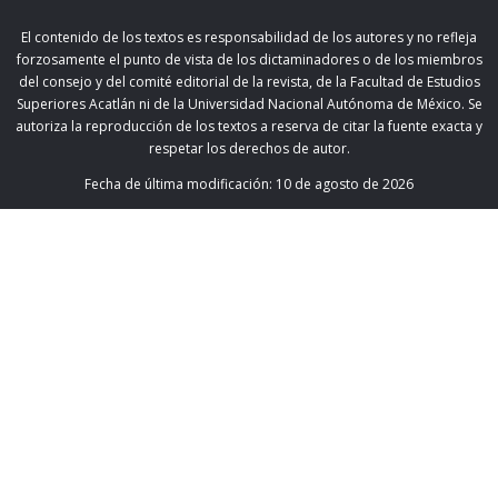
El contenido de los textos es responsabilidad de los autores y no refleja
forzosamente el punto de vista de los dictaminadores o de los miembros
del consejo y del comité editorial de la revista, de la Facultad de Estudios
Superiores Acatlán ni de la Universidad Nacional Autónoma de México. Se
autoriza la reproducción de los textos a reserva de citar la fuente exacta y
respetar los derechos de autor.
Fecha de última modificación:
10 de agosto de 2026