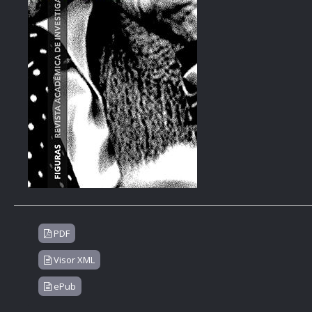
PDF
Visor XML
ePub