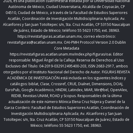
2026
,
es una publicación cuatrimestral editada
por la Universidad Nacional
Autónoma de México, Ciudad Universitaria, Alcaldía de Coyoacán, CP
04510, Ciudad de México,
a través de la Facultad de Estudios Superiores
Acatlán, Coordinación de Investigación Multidisciplinaria Aplicada; Av.
Alcanfores y San Juan Totoltepec s/n, Sta. Cruz Acatlán, CP 53150 Naucalpan
de Juárez, Estado de México; teléfono 55 5623 1750, ext. 38963.
https://revistafiguras.acatlan.unam.mx
, correo electrónico:
revistafiguras@acatlan.unam.mx. OAI-PMH Protocol Version 2.0 Dublin
Core Metadata
https://revistafiguras.acatlan.unam.mx/index.php/figuras/oai
. Editor
responsable: Miguel Ángel de la Calleja. Reserva de Derechos al Uso
Exclusivo del Título: 04-2019-032912495400-203, ISSN 2683-2917, ambos
otorgados por el Instituto Nacional del Derecho de Autor. FIGURAS REVISTA
ACADÉMICA DE INVESTIGACIÓN está incluida en los siguientes índices y
catálogos: biblat, Clase, Crossref, CRUE, Dialnet, Dimensions, DOAJ,
EuroPub, Google Académico, HNDM, Latindex, MIAR, Mir@bel, OpenAlex,
REDIB, Revistas UNAM, ROAD y Scopus. Responsables de la última
actualización de este número Mónica Elena Cruz Nájera y Daniel de la
Garza Cordero; Facultad de Estudios Superiores Acatlán,
Coordinación de
Investigación Multidisciplinaria Aplicada;
Av. Alcanfores y San Juan
Totoltepec s/n, Sta. Cruz Acatlán, CP 53150 Naucalpan de Juárez, Estado de
México; teléfono 55 5623 1750, ext. 38963.