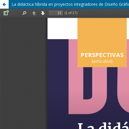
La didáctica híbrida en proyectos integradores de Diseño Gráfi