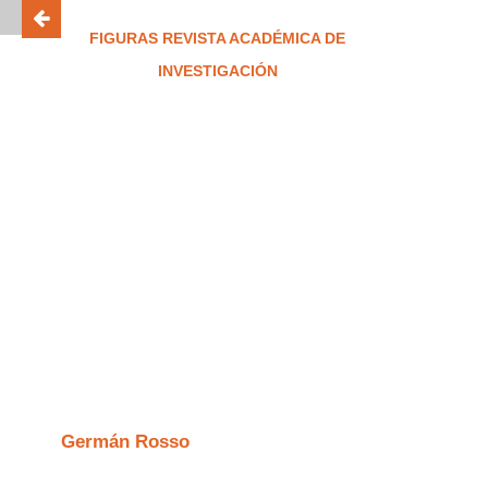
FIGURAS REVISTA ACADÉMICA DE
INVESTIGACIÓN
ISSN 2683-2917
Algunas
consideraciones sobre
el estudio
sociohistórico de los
afectos en Cornelius
Castoriadis
Germán Rosso