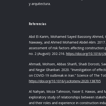
y arquitectura.
Referencias
Abd El-Karim, Mohamed Sayed Bassiony Ahmed, 
Nawawy, and Ahmed Mohamed Abdel-Alim. 2017. “I
assessment of risk factors affecting construction 
no. 2 (August): 202-216.
https://doi.org/10.1016/j.
Ahmadi, Mohsen, Abbas Sharifi, Shadi Dorosti, Sa
and Negar Ghanbari. 2020. “Investigation of effec
on COVID-19 outbreak in Iran.” Science of The To
https://doi.org/10.1016/j.scitotenv.2020.138705
Al Nahyan, Moza Tahnoon, Yaser E. Hawas, and M
exploratory study of relationships between stakeho
and their roles and experience in construction indus