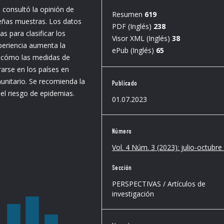
e consultó la opinión de
Resumen
619
ueñas muestras. Los datos
PDF (Inglés)
238
s para clasificar los
Visor XML (Inglés)
38
periencia aumenta la
ePub (Inglés)
65
e cómo las medidas de
arse en los países en
unitario. Se recomienda la
Publicado
el riesgo de epidemias.
01.07.2023
Número
Vol. 4 Núm. 3 (2023): julio-octubr
Sección
PERSPECTIVAS / Artículos de
investigación