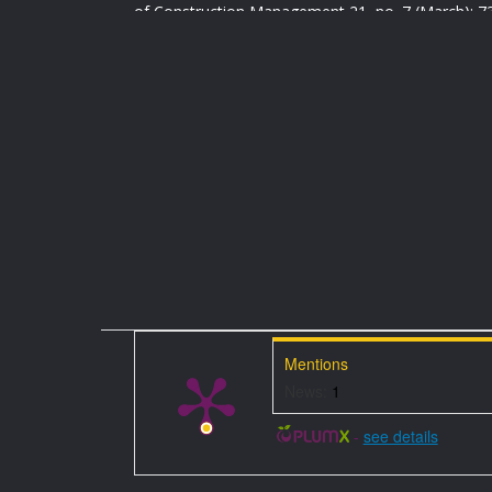
of Construction Management 21, no. 7 (March): 7
https://doi.org/10.1080/15623599.2019.1580833
Ayarkwa, Joshua, Kofi Agyekum, Emmanuel Adinyir
2012. “Perspectives for the implementation of lean
Ghanaian construction industry.” Journal of Constr
Management and Innovation 2, no. 2 (December):
https://hdl.handle.net/10520/EJC131245
Baker, Marissa G., Trevor K. Peckham, and Noah S.
the burden of United States workers exposed to in
factor in containing risk of COVID-19 infection.” Pl
https://doi.org/10.1371/journal.pone.0232452
Mentions
Chinazzi, Matteo, Jessica T. Davis, Marco Ajelli, C
News:
1
Litvinova, Stefano Merler, Ana Pastore y Piontti, et
travel restrictions on the spread of the 2019 nove
-
see details
outbreak.” Science 368, no. 6489 (March): 395-400
https://doi.org/10.1126/science.aba9757