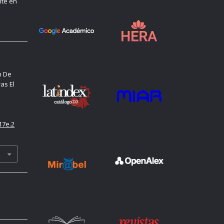
nte en
n De
as El
17e.2