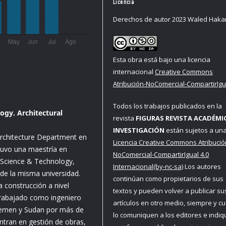
Licencia
Derechos de autor 2023 Waled Haka
Esta obra está bajo una licencia
internacional
Creative Commons
Atribución-NoComercial-CompartirIgua
Todos los trabajos publicados en la
ogy. Architectural
revista
FIGURAS REVISTA ACADÉMI
INVESTIGACIÓN
están sujetos a un
Architecture Department en
Licencia Creative Commons Atribució
tuvo una maestría en
NoComercial-CompartirIgual 4.0
f Science & Technology,
Internacional(by-nc-sa)
Los autores
de la misma universidad.
continúan como propietarios de sus
a construcción a nivel
textos y pueden volver a publicar su
trabajado como ingeniero
artículos en otro medio, siempre y c
 Yemen y Sudan por más de
lo comuniquen a los editores e indi
entran en gestión de obras,