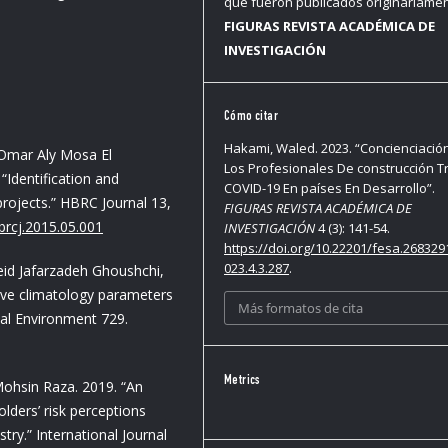
que fueron publicados originariame
FIGURAS REVISTA ACADÉMICA DE
INVESTIGACIÓN
Cómo citar
Hakami, Waled. 2023. “Concienciació
Omar Aly Mosa El
Los Profesionales De construcción Tr
dentification and
COVID-19 En países En Desarrollo”.
projects.” HBRC Journal 13,
FIGURAS REVISTA ACADÉMICA DE
hbrcj.2015.05.001
INVESTIGACIÓN
4 (3): 141-54.
https://doi.org/10.22201/fesa.268329
023.4.3.287
.
eid Jafarzadeh Ghoushchi,
tive climatology parameters
Más formatos de cita
tal Environment 729.
Metrics
ohsin Raza. 2019. “An
lders’ risk perceptions
try.” International Journal