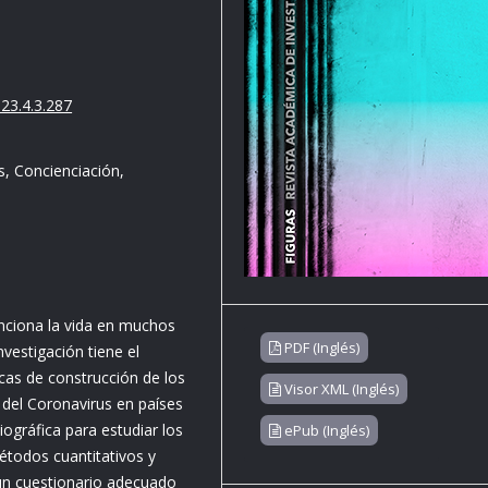
23.4.3.287
, Concienciación,
ciona la vida en muchos
PDF (Inglés)
nvestigación tiene el
icas de construcción de los
Visor XML (Inglés)
 del Coronavirus en países
iográfica para estudiar los
ePub (Inglés)
étodos cuantitativos y
 un cuestionario adecuado