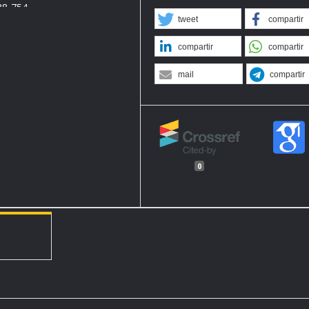
38-754.
tweet
compartir
compartir
compartir
a, and Daniel Osei-Asibey.
 construction in the
mail
compartir
uction Project
 345-359.
 Seixas. 2020. “Estimating
fection or disease: A key
0
os One 15 (4).
orrado Gioannini, Maria
 al. 2020. “The effect of
l coronavirus (COVID-19)
.