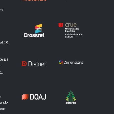
mi
l 4.0
.
CA DE
a
n-
s
uando
quen