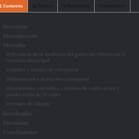
Contenido
Figuras
Referencias
Información
Resumen
Introducción
Métodos
Relevancia de la medición del gobierno abierto en el
contexto municipal
Estudios y fuentes de referencia
Delimitación y acotación conceptual
Dimensiones, variables, criterios de calificación y
ponderación de su valor
Fórmula de cálculo
Resultados
Discusión
Conclusiones