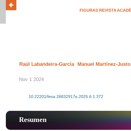
FIGURAS REVISTA ACADÉ
ISSN 26
Índice de gobierno abierto dig
de México
Raúl Labandeira-García
Manuel Martínez-Justo
Nov 1 2024
DOI:
10.22201/fesa.26832917e.2025.6.1.372
Resumen