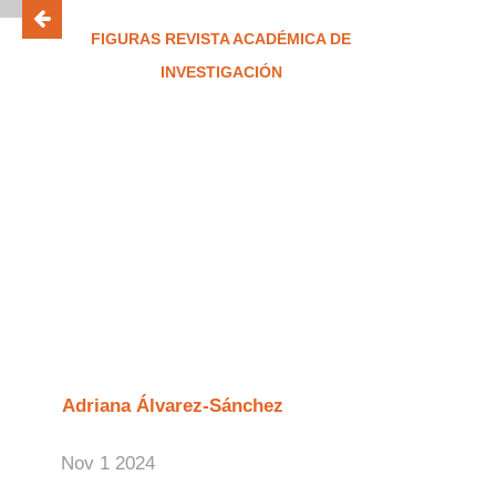
FIGURAS REVISTA ACADÉMICA DE
INVESTIGACIÓN
ISSN 2683-2917
Las Humanidades
Digitales y los
recursos para la
Historia. Teoría y
prácticas iniciales
Adriana Álvarez-Sánchez
Nov 1 2024