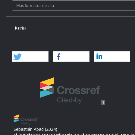
Más formatos de cita
Rousseau, Jean-Jacques. Discours sur l’origine de l’inégalité. 
Paris: Gallimard, 1959.
Metrics
Rousseau, Jean-Jacques. Discours sur les sciences et les arts. 
Paris: Gallimard, 1964.
Rousseau, Jean-Jacques. Du Contrat social. Dans Oeuvres complè
1964.
Rousseau, Jean-Jacques. Emile. Dans Oeuvres complète. Tome IV 
Rousseau, Jean-Jacques. Julie ou la nouvelle Héloïse. Dans Oeuv
Gallimard, 1961.
1
Rousseau, Jean-Jacques. Lettres écrites de la montagne. Dans O
Paris: Gallimard, 1964.
Rousseau, Jean-Jacques. Manuscrit de Genève. Dans Oeuvres com
Sebastián Abad
(2024)
Gallimard, 1964.