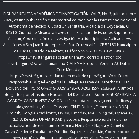
FIGURAS REVISTA ACADÉMICA DE INVESTIGACIÓN. Vol.
7, No. 3, julio-octubre
2026
,
es una publicación cuatrimestral editada
por la Universidad Nacional
Autónoma de México, Ciudad Universitaria, Alcaldía de Coyoacán, CP
04510, Ciudad de México,
a través de la Facultad de Estudios Superiores
Acatlán, Coordinación de Investigación Multidisciplinaria Aplicada; Av.
Alcanfores y San Juan Totoltepec s/n, Sta. Cruz Acatlán, CP 53150 Naucalpan
de Juárez, Estado de México; teléfono 55 5623 1750, ext. 38963.
https://revistafiguras.acatlan.unam.mx
, correo electrónico:
revistafiguras@acatlan.unam.mx. OAI-PMH Protocol Version 2.0 Dublin
Core Metadata
https://revistafiguras.acatlan.unam.mx/index.php/figuras/oai
. Editor
responsable: Miguel Ángel de la Calleja. Reserva de Derechos al Uso
Exclusivo del Título: 04-2019-032912495400-203, ISSN 2683-2917, ambos
otorgados por el Instituto Nacional del Derecho de Autor. FIGURAS REVISTA
ACADÉMICA DE INVESTIGACIÓN está incluida en los siguientes índices y
catálogos: biblat, Clase, Crossref, CRUE, Dialnet, Dimensions, DOAJ,
EuroPub, Google Académico, HNDM, Latindex, MIAR, Mir@bel, OpenAlex,
REDIB, Revistas UNAM, ROAD y Scopus. Responsables de la última
actualización de este número Mónica Elena Cruz Nájera y Daniel de la
Garza Cordero; Facultad de Estudios Superiores Acatlán,
Coordinación de
Investigación Multidisciplinaria Aplicada;
Av. Alcanfores y San Juan