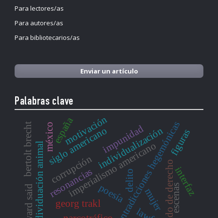
Para lectores/as
Para autores/as
Para bibliotecarios/as
Enviar un artículo
Palabras clave
motivación
españa
contradicciones hegemónicas
bertolt brecht
méxico
impunidad
siglo americano
individualización
figuras
imperialismo americano
individuación animal
corrupción
estado de derecho
interfaz
resonancias
delito
poesía
escenas
edward said
mujer
georg trakl
narcotráfico