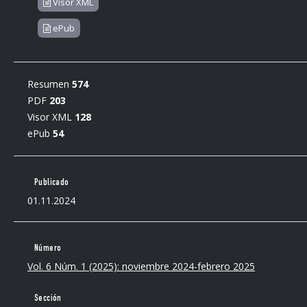
Visor XML
Diderot, Denis y Jean Le Rond d'Albert. Encyclopédie, ou Dictio
ePub
Lucques: Vincent Giuntini, 1758.
Gildin, Hilail. Rousseau’s Social Contract. The Design of the Ar
Resumen
574
PDF
203
Gilson, Etienne. “La méthode de Wolmar.” Dans Les idées et les l
Visor XML
128
Guénard, Florent. Rousseau et le travail de la convenance. Pa
ePub
54
Maquiavelo, Nicolás. Discursos sobre la primera década de Tito
Publicado
Martin-Haag, Éliane. Rousseau ou la conscience sociale des L
01.11.2024
Masters, Roger D. The Political Philosophy of Rousseau. Prince
Número
Melzer, Arthur M. The Natural Goodness of Man: on the System
Vol. 6 Núm. 1 (2025): noviembre 2024-febrero 2025
Chicago Press, 1990. DOI:
https://doi.org/10.7208/chicago/97
Montesquieu. “L’esprit des lois.” Dans Œuvres complètes. Tome II
Sección