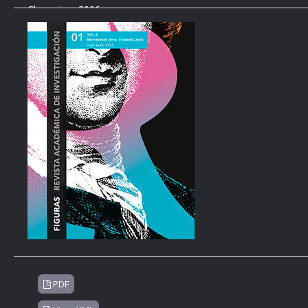
Champion, 2006.
Biral, Alessandro, “Rousseau: la società senza sovrano.” Nel Gius
moderna. Milán: FrancoAngeli, 1993.
Bloom, Allan David. Amor y amistad. Santiago de Chile: Andrés 
Bloom, Allan David. Gigantes y enanos. Interpretaciones sobre l
1991.
Carnevali, Barbara. Romantisme et reconnaissance. Figures de 
Audegean. Genève: Droz, 2012.
Crocker, Lester G. Rousseau’s Social Contract. An Interpretati
University, 1968.
De la Boétie, Étienne. Discurso sobre la servidumbre voluntari
2024.
PDF
Derathé, Robert. Jean-Jacques Rousseau et la science politique 