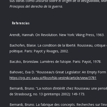
sus obras como
Discurso sobre el origen de la desigualdad
,
Man
Principios del derecho de la guerra
.
Referencias
Arendt, Hannah. On Revolution. New York: Viking Press, 1963.
Bachofen, Blaise. La condition de la liberté. Rousseau, critique d
politique. Paris: Payot y Rivages, 2002.
Baczko, Bronislaw. Lumières de l’utopie. Paris: Payot, 1978.
Bahovec, Eva D. “Rousseau’s Great Legislator: An Empty Form of 
https://ojs.zrc-sazu.si/filozofski-vestnik/article/view/3781
Bernardi, Bruno. “La notion d’intérêt chez Rousseau: une pens
de Strasbourg, no. 13 (printemps 2002): 149-173.
Bernardi, Bruno. La fabrique des concepts. Recherches sur l'in