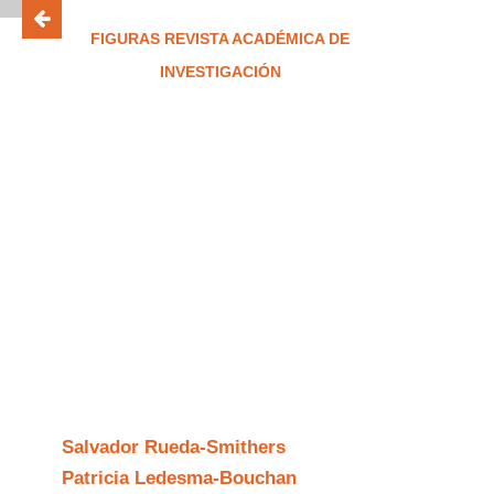
FIGURAS REVISTA ACADÉMICA DE
INVESTIGACIÓN
ISSN 2683-2917
Cuauhtémoc y
Hernán Cortés y la
polémica entre la
Antropología, la
Arqueología y la
Historia
Salvador Rueda-Smithers
Patricia Ledesma-Bouchan