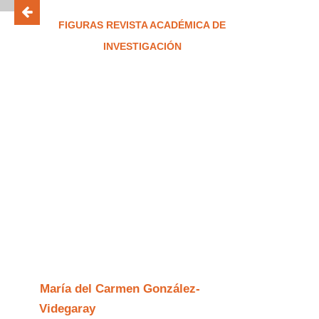
FIGURAS REVISTA ACADÉMICA DE
INVESTIGACIÓN
ISSN 2683-2917
Integridad académica
y plagio en la
educación superior:
disrupción de la
inteligencia artificial
generativa
María del Carmen González-
Videgaray