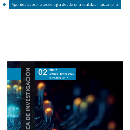
Apuntes sobre la tecnología desde una realidad más amplia: hacia la tecnodiversidad a partir de Yuk Hui