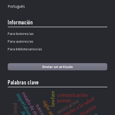
Português
Información
Para lectores/as
Para autores/as
Para bibliotecarios/as
Enviar un artículo
Palabras clave
lawfare
estado de derecho
comunicación
derecho a la salud
poesía
motivación