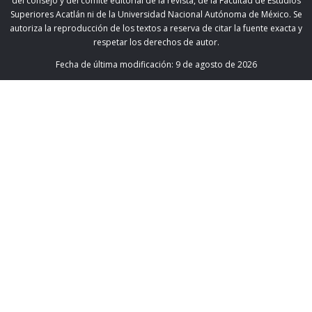
del consejo y del comité editorial de la revista, de la Facultad de Estudios
Superiores Acatlán ni de la Universidad Nacional Autónoma de México. Se
autoriza la reproducción de los textos a reserva de citar la fuente exacta y
respetar los derechos de autor.
Fecha de última modificación:
9 de agosto de 2026