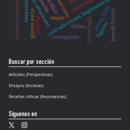
imperialismo americano
siglo americano
violencia institucional
narcotráfico
individualización
contradicciones hegemónicas
impunidad
georg trakl
bertolt brecht
guerra sucia
mujer
interfaz
tecnología
figuras
delito
corrupción
Buscar por sección
Artículos (Perspectivas)
Ensayos (Escenas)
Reseñas críticas (Resonancias)
Síguenos en