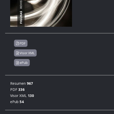
PDF
Visor XML
ePub
Resumen
967
PDF
336
Visor XML
130
ePub
54