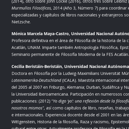
(2014), otro sobre John Locke (2016), otros tres sobre Leibniz 
Murmullos Filosóficos,
2014 (Año 3, Número 7) para coordinar e
especializadas y capítulos de libros nacionales y extranjeros s
Nietzsche.
Mónica Marcela Maya-Castro, Universidad Nacional Autóno
Profesora definitiva en el área de Filosofía de la historia de la
Acatlán, UNAM. Imparte también Antropología Filosófica, Epist
Seminario permanente de Filosofía Moderna de la FES Acatlán.
Cecilia Beristáin-Beristáin, Universidad Nacional Autónom
Doctora en Filosofía por la Ludwig-Maximilians Universität Mú
Lateinamerika-Deutschland
(ICALA). Maestría internacional interd
del 2005 al 2007 en Friburgo, Alemania; Durban, Sudáfrica y Nue
la Universidad Iberoamericana. Participación en numerosos con
publicaciones: (2012) “
Yo digo ‘yo’: una reflexión desde la filoso
nosotros mismos”
, así como capítulos de libro, reseñas, trabaj
e internacionales. Experiencia docente desde el 2001 en las área
Wittgenstein, Historia de la filosofía, Raza y racismo, Epistemo
cultural entre otras. Actualmente profesora de Filosofía en la 