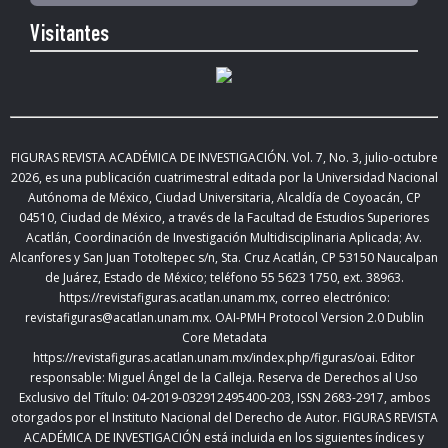
Visitantes
FIGURAS REVISTA ACADÉMICA DE INVESTIGACIÓN. Vol.
7, No. 3, julio-octubre
2026
,
es una publicación cuatrimestral editada
por la Universidad Nacional
Autónoma de México, Ciudad Universitaria, Alcaldía de Coyoacán, CP
04510, Ciudad de México,
a través de la Facultad de Estudios Superiores
Acatlán, Coordinación de Investigación Multidisciplinaria Aplicada; Av.
Alcanfores y San Juan Totoltepec s/n, Sta. Cruz Acatlán, CP 53150 Naucalpan
de Juárez, Estado de México; teléfono 55 5623 1750, ext. 38963.
https://revistafiguras.acatlan.unam.mx
, correo electrónico:
revistafiguras@acatlan.unam.mx. OAI-PMH Protocol Version 2.0 Dublin
Core Metadata
https://revistafiguras.acatlan.unam.mx/index.php/figuras/oai
. Editor
responsable: Miguel Ángel de la Calleja. Reserva de Derechos al Uso
Exclusivo del Título: 04-2019-032912495400-203, ISSN 2683-2917, ambos
otorgados por el Instituto Nacional del Derecho de Autor. FIGURAS REVISTA
ACADÉMICA DE INVESTIGACIÓN está incluida en los siguientes índices y