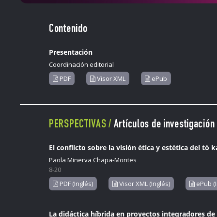
Contenido
Presentación
Coordinación editorial
PDF
Visor XML
ePub
PERSPECTIVAS /
Artículos de investigación
El conflicto sobre la visión ética y estética del tò
Paola Minerva Chapa-Montes
8-20
PDF (Inglés)
Visor XML (Inglés)
ePub (I
La didáctica híbrida en proyectos integradores de