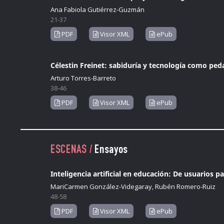
Ana Fabiola Gutiérrez-Guzmán
21-37
PDF
Visor XML
ePub
Célestin Freinet: sabiduría y tecnología como pe
Arturo Torres-Barreto
38-46
PDF
Visor XML
ePub
ESCENAS /
Ensayos
Inteligencia artificial en educación: De usuarios pa
MariCarmen González-Videgaray, Rubén Romero-Ruiz
48-58
PDF
Visor XML
ePub