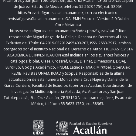
Alcanfores y San Juan Totoltepec s/n, Sta. Cruz Acatlán, CP 53150 Naucalpan
de Juárez, Estado de México; teléfono 55 5623 1750, ext. 38963.
https://revistafiguras.acatlan.unam.mx
, correo electrónico:
revistafiguras@acatlan.unam.mx. OAI-PMH Protocol Version 2.0 Dublin
Core Metadata
https://revistafiguras.acatlan.unam.mx/index.php/figuras/oai
. Editor
responsable: Miguel Ángel de la Calleja. Reserva de Derechos al Uso
Exclusivo del Título: 04-2019-032912495400-203, ISSN 2683-2917, ambos
otorgados por el Instituto Nacional del Derecho de Autor. FIGURAS REVISTA
ACADÉMICA DE INVESTIGACIÓN está incluida en los siguientes índices y
catálogos: biblat, Clase, Crossref, CRUE, Dialnet, Dimensions, DOAJ,
EuroPub, Google Académico, HNDM, Latindex, MIAR, Mir@bel, OpenAlex,
REDIB, Revistas UNAM, ROAD y Scopus. Responsables de la última
actualización de este número Mónica Elena Cruz Nájera y Daniel de la
Garza Cordero; Facultad de Estudios Superiores Acatlán,
Coordinación de
Investigación Multidisciplinaria Aplicada;
Av. Alcanfores y San Juan
Totoltepec s/n, Sta. Cruz Acatlán, CP 53150 Naucalpan de Juárez, Estado de
México; teléfono 55 5623 1750, ext. 38963.