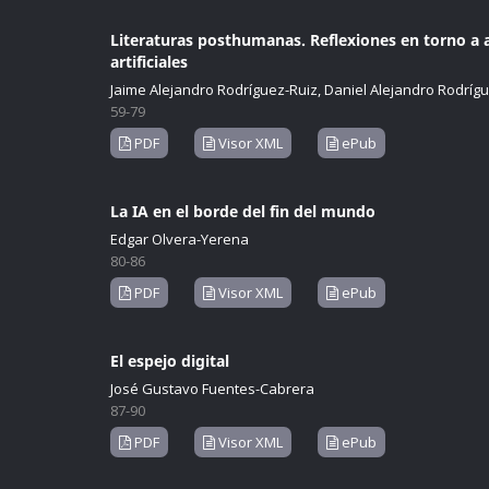
Literaturas posthumanas. Reflexiones en torno a al
artificiales
Jaime Alejandro Rodríguez-Ruiz, Daniel Alejandro Rodríg
59-79
PDF
Visor XML
ePub
La IA en el borde del fin del mundo
Edgar Olvera-Yerena
80-86
PDF
Visor XML
ePub
El espejo digital
José Gustavo Fuentes-Cabrera
87-90
PDF
Visor XML
ePub