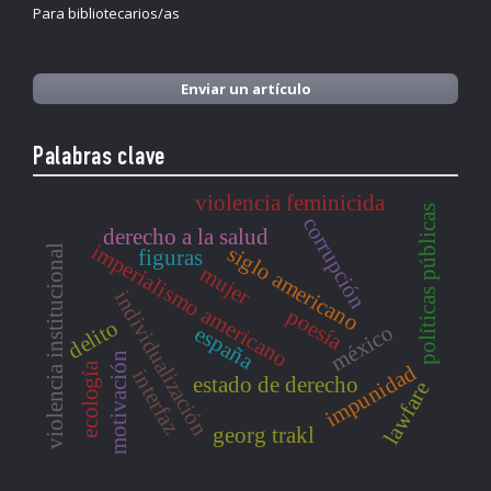
Para bibliotecarios/as
Enviar un artículo
Palabras clave
violencia feminicida
políticas públicas
corrupción
derecho a la salud
imperialismo americano
siglo americano
violencia institucional
figuras
mujer
individualización
poesía
delito
méxico
españa
motivación
ecología
impunidad
interfaz
estado de derecho
lawfare
georg trakl