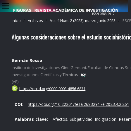
ISSN 2683-2917
Inicio
/
Archivos
/
Vol. 4 Núm. 2 (2023): marzo-junio 2023
/
ESCE
Algunas consideraciones sobre el estudio sociohistóric
Germán Rosso
Instituto de Investigaciones Gino Germani. Facultad de Ciencias So
Investigaciones Científicas y Técnicas
(AR)
https://orcid.org/0000-0003-4856-6831
DOI:
https://doi.org/10.22201/fesa.26832917e.2023.4.2.261
Palabras clave:
Afectos, Subjetividad, Indignación, Resen