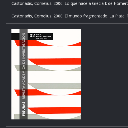
Castoriadis, Cornelius. 2006. Lo que hace a Grecia I: de Home
Castoriadis, Cornelius. 2008. El mundo fragmentado. La Plata: 
Castoriadis, Cornelius. 2013. La institución imaginaria de la so
Rosso, Germán. 2018b. “Las formas de la transacción entre psi
Aulagnier.” En X Congreso Internacional de Investigación y Prác
Psicología de la Universidad de Buenos Aires.
https://www.aac
Rosso, Germán. 2019. “El problema de la producción de la subje
antropología y el psicoanálisis a partir del pensamiento de Corn
proyecto de autonomía. Encuentros con Freud y Castoriadis, co
José Javier Maisterrena Zubirán, 87-118. México: Colección Inve
Rosso, Germán. 2021. “El problema del vínculo entre la psique y 
subjetividad y dimensión vertical del magma de significaciones
http://saber.ucv.ve/ojs/index.php/rev_ak/article/view/24574