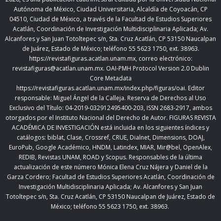
Autónoma de México, Ciudad Universitaria, Alcaldía de Coyoacán, CP
04510, Ciudad de México,
a través de la Facultad de Estudios Superiores
Acatlán, Coordinación de Investigación Multidisciplinaria Aplicada; Av.
Alcanfores y San Juan Totoltepec s/n, Sta. Cruz Acatlán, CP 53150 Naucalpan
de Juárez, Estado de México; teléfono 55 5623 1750, ext. 38963.
https://revistafiguras.acatlan.unam.mx
, correo electrónico:
revistafiguras@acatlan.unam.mx. OAI-PMH Protocol Version 2.0 Dublin
Core Metadata
https://revistafiguras.acatlan.unam.mx/index.php/figuras/oai
. Editor
responsable: Miguel Ángel de la Calleja. Reserva de Derechos al Uso
Exclusivo del Título: 04-2019-032912495400-203, ISSN 2683-2917, ambos
otorgados por el Instituto Nacional del Derecho de Autor. FIGURAS REVISTA
ACADÉMICA DE INVESTIGACIÓN está incluida en los siguientes índices y
catálogos: biblat, Clase, Crossref, CRUE, Dialnet, Dimensions, DOAJ,
EuroPub, Google Académico, HNDM, Latindex, MIAR, Mir@bel, OpenAlex,
REDIB, Revistas UNAM, ROAD y Scopus. Responsables de la última
actualización de este número Mónica Elena Cruz Nájera y Daniel de la
Garza Cordero; Facultad de Estudios Superiores Acatlán,
Coordinación de
Investigación Multidisciplinaria Aplicada;
Av. Alcanfores y San Juan
Totoltepec s/n, Sta. Cruz Acatlán, CP 53150 Naucalpan de Juárez, Estado de
México; teléfono 55 5623 1750, ext. 38963.