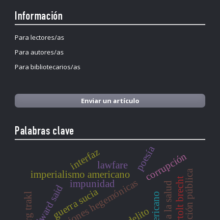
Información
Para lectores/as
Para autores/as
Para bibliotecarios/as
Enviar un artículo
Palabras clave
poesía
interfaz
corrupción
lawfare
administración pública
imperialismo americano
bertolt brecht
contradicciones hegemónicas
impunidad
derecho a la salud
edward said
guerra sucia
georg trakl
delito