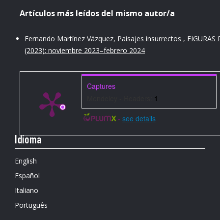
Artículos más leídos del mismo autor/a
Fernando Martínez Vázquez,
Paisajes insurrectos
,
FIGURAS 
(2023): noviembre 2023–febrero 2024
Captures
Mendeley - Readers:
1
-
see details
Idioma
English
Español
Italiano
Português