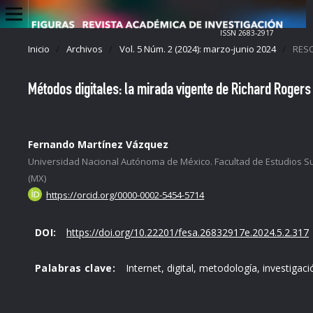
ISSN 2683-2917
Inicio
/
Archivos
/
Vol. 5 Núm. 2 (2024): marzo-junio 2024
/
RESO
Métodos digitales: la mirada vigente de Richard Roger
Fernando Martínez Vázquez
Universidad Nacional Autónoma de México. Facultad de Estudios S
(MX)
https://orcid.org/0000-0002-5454-5714
DOI:
https://doi.org/10.22201/fesa.26832917e.2024.5.2.317
Palabras clave:
Internet, digital, metodología, investiga