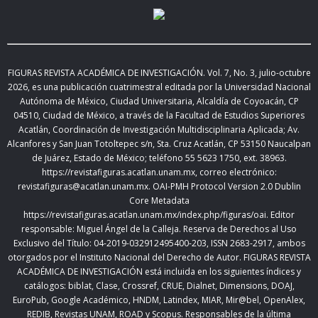
FIGURAS REVISTA ACADÉMICA DE INVESTIGACIÓN. Vol.
7, No. 3, julio-octubre
2026
,
es una publicación cuatrimestral editada
por la Universidad Nacional
Autónoma de México, Ciudad Universitaria, Alcaldía de Coyoacán, CP
04510, Ciudad de México,
a través de la Facultad de Estudios Superiores
Acatlán, Coordinación de Investigación Multidisciplinaria Aplicada; Av.
Alcanfores y San Juan Totoltepec s/n, Sta. Cruz Acatlán, CP 53150 Naucalpan
de Juárez, Estado de México; teléfono 55 5623 1750, ext. 38963.
https://revistafiguras.acatlan.unam.mx
, correo electrónico:
revistafiguras@acatlan.unam.mx. OAI-PMH Protocol Version 2.0 Dublin
Core Metadata
https://revistafiguras.acatlan.unam.mx/index.php/figuras/oai
. Editor
responsable: Miguel Ángel de la Calleja. Reserva de Derechos al Uso
Exclusivo del Título: 04-2019-032912495400-203, ISSN 2683-2917, ambos
otorgados por el Instituto Nacional del Derecho de Autor. FIGURAS REVISTA
ACADÉMICA DE INVESTIGACIÓN está incluida en los siguientes índices y
catálogos: biblat, Clase, Crossref, CRUE, Dialnet, Dimensions, DOAJ,
EuroPub, Google Académico, HNDM, Latindex, MIAR, Mir@bel, OpenAlex,
REDIB, Revistas UNAM, ROAD y Scopus. Responsables de la última