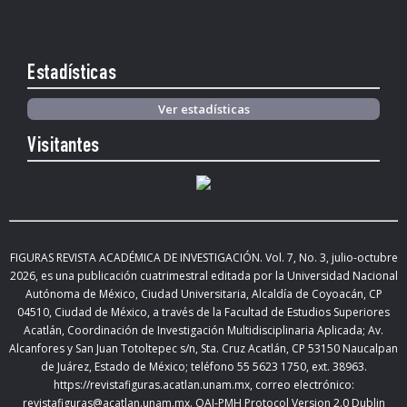
Estadísticas
Ver estadísticas
Visitantes
FIGURAS REVISTA ACADÉMICA DE INVESTIGACIÓN. Vol.
7, No. 3, julio-octubre
2026
,
es una publicación cuatrimestral editada
por la Universidad Nacional
Autónoma de México, Ciudad Universitaria, Alcaldía de Coyoacán, CP
04510, Ciudad de México,
a través de la Facultad de Estudios Superiores
Acatlán, Coordinación de Investigación Multidisciplinaria Aplicada; Av.
Alcanfores y San Juan Totoltepec s/n, Sta. Cruz Acatlán, CP 53150 Naucalpan
de Juárez, Estado de México; teléfono 55 5623 1750, ext. 38963.
https://revistafiguras.acatlan.unam.mx
, correo electrónico:
revistafiguras@acatlan.unam.mx. OAI-PMH Protocol Version 2.0 Dublin