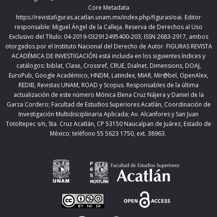
Core Metadata
https://revistafiguras.acatlan.unam.mx/index.php/figuras/oai
. Editor
responsable: Miguel Ángel de la Calleja. Reserva de Derechos al Uso
Exclusivo del Título: 04-2019-032912495400-203, ISSN 2683-2917, ambos
otorgados por el Instituto Nacional del Derecho de Autor. FIGURAS REVISTA
ACADÉMICA DE INVESTIGACIÓN está incluida en los siguientes índices y
catálogos: biblat, Clase, Crossref, CRUE, Dialnet, Dimensions, DOAJ,
EuroPub, Google Académico, HNDM, Latindex, MIAR, Mir@bel, OpenAlex,
REDIB, Revistas UNAM, ROAD y Scopus. Responsables de la última
actualización de este número Mónica Elena Cruz Nájera y Daniel de la
Garza Cordero; Facultad de Estudios Superiores Acatlán,
Coordinación de
Investigación Multidisciplinaria Aplicada;
Av. Alcanfores y San Juan
Totoltepec s/n, Sta. Cruz Acatlán, CP 53150 Naucalpan de Juárez, Estado de
México; teléfono 55 5623 1750, ext. 38963.