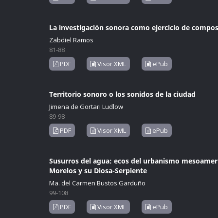
La investigación sonora como ejercicio de compos
Zabdiel Ramos
81-88
PDF
Visor XML
ePub
Territorio sonoro o los sonidos de la ciudad
Jimena de Gortari Ludlow
89-98
PDF
Visor XML
ePub
Susurros del agua: ecos del urbanismo mesoameric
Morelos y su Diosa-Serpiente
Ma. del Carmen Bustos Garduño
99-108
PDF
Visor XML
ePub