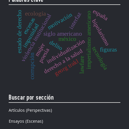
Palabras clave
españa
estado de derecho
ecología
imperialismo americano
interfaz
motivación
violencia institucional
escenas
bipolarismo
impunidad
siglo americano
méxico
individualización
delito
mujer
tecnología
figuras
poesía
derecho a la salud
corrupción
lawfare
georg trakl
Buscar por sección
Artículos (Perspectivas)
Ensayos (Escenas)