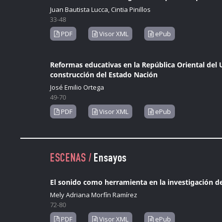
Juan Bautista Lucca, Cintia Pinillos
33-48
PDF
Visor XML
ePub
Reformas educativas en la República Oriental del 
construcción del Estado Nación
José Emilio Ortega
49-70
PDF
Visor XML
ePub
ESCENAS /
Ensayos
El sonido como herramienta en la investigación d
Mely Adriana Morfín Ramírez
72-80
PDF
Visor XML
ePub