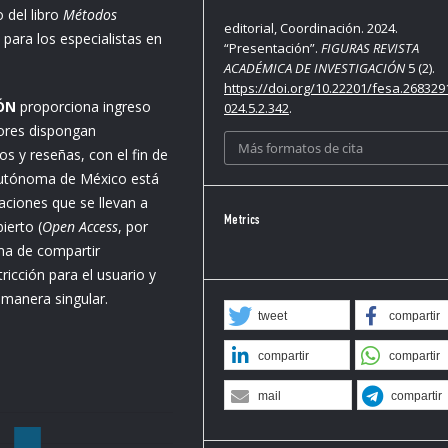
 del libro
Métodos
editorial, Coordinación. 2024.
para los especialistas en
“Presentación”.
FIGURAS REVISTA
ACADÉMICA DE INVESTIGACIÓN
5 (2).
https://doi.org/10.22201/fesa.268329
IÓN
proporciona ingreso
024.5.2.342
.
tores dispongan
Más formatos de cita
os y reseñas, con el fin de
Autónoma de México está
aciones que se llevan a
Metrics
ierto (
Open Access
, por
ma de compartir
ricción para el usuario y
 manera singular.
tweet
compartir
compartir
compartir
mail
compartir