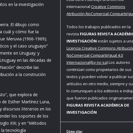
tos en la investigación
internacional
Creative Commons
Atribución-NoComercial-CompartirIgua
erra. El dibujo como
Todos los trabajos publicados en la
a cuál y cómo fue la
revista
FIGURAS REVISTA ACADÉMI
eque Meruvia (1906-1969);
INVESTIGACIÓN
están sujetos a un
íticos y el caso uruguayo”
Licencia Creative Commons Atribució
armente en Uruguay; y
NoComercial-CompartirIgual 4.0
l Uruguay en las décadas de
Internacional(by-nc-sa)
Los autores
Nación” describe las
continúan como propietarios de sus
ibución a la construción
textos y pueden volver a publicar su
artículos en otro medio, siempre y c
lo comuniquen a los editores e indi
sto”, que explora de
que fueron publicados originariame
o de Esther Martínez Luna,
FIGURAS REVISTA ACADÉMICA DE
 discursos literarios en los
INVESTIGACIÓN
ender los soportes de los
 siglo XIX; y en “Métodos
 la tecnología
Cómo citar