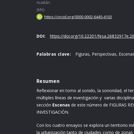
Acatlán
(MX)
https://orcid.org/0000-0002-6445-4103
DOI:
https://doi.org/10.22201/fesa.26832917e.20
Palabras clave:
Figuras, Perspectivas, Escena
Resumen
Reflexionar en torno al sonido, la sonoridad, el te
múltiples líneas de investigación y varias disciplin
sección
Escenas
de este número de FIGURAS R
INVESTIGACIÓN.
Con los cuatro ensayos se explora un territorio in
la urbanización tanto de ciudades como de zonas r