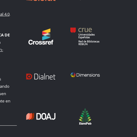
l 4.0
.
CA DE
a
n-
s
uando
quen
nte en