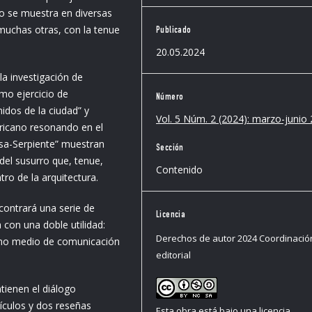
oro se muestra en diversas
 muchas otras, con la tenue
Publicado
20.05.2024
a investigación de
omo ejercicio de
Número
idos de la ciudad” y
Vol. 5 Núm. 2 (2024): marzo-junio
ricano resonando en el
osa-Serpiente” muestran
Sección
 del susurro que, tenue,
Contenido
o de la arquitectura.
ncontrará una serie de
Licencia
con una doble utilidad:
Derechos de autor 2024 Coordinació
omo medio de comunicación
editorial
ienen el diálogo
tículos y dos reseñas
Esta obra está bajo una licencia