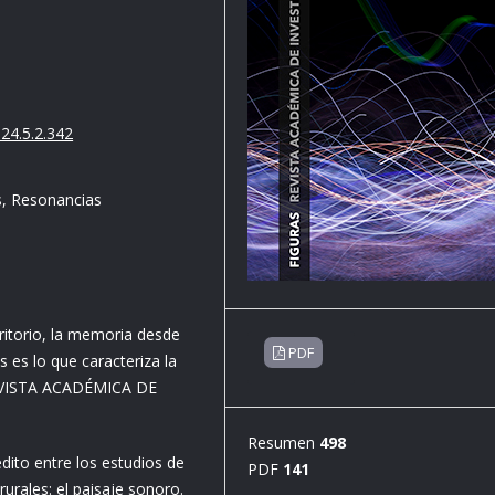
24.5.2.342
s, Resonancias
rritorio, la memoria desde
PDF
as es lo que caracteriza la
EVISTA ACADÉMICA DE
Resumen
498
édito entre los estudios de
PDF
141
urales: el paisaje sonoro.