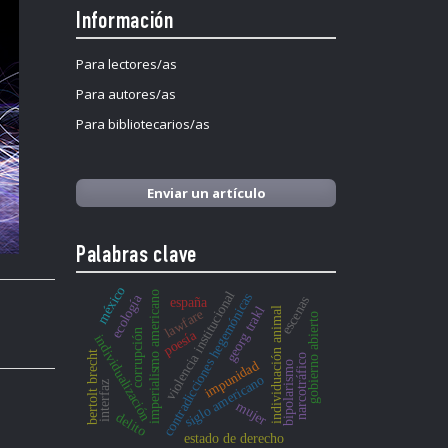
Información
Para lectores/as
Para autores/as
Para bibliotecarios/as
Enviar un artículo
Palabras clave
méxico
violencia institucional
imperialismo americano
contradicciones hegemónicas
ecología
escenas
españa
georg trakl
individuación animal
lawfare
gobierno abierto
corrupción
poesía
individualización
bertolt brecht
narcotráfico
impunidad
bipolarismo
siglo americano
interfaz
mujer
delito
estado de derecho