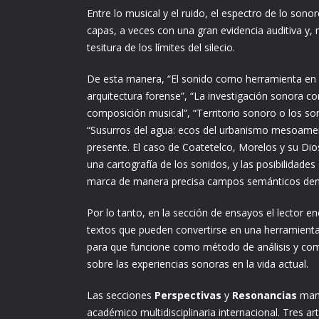
Entre lo musical y el ruido, el espectro de lo son
capas, a veces con una gran evidencia auditiva y,
tesitura de los límites del silecio.
De esta manera, “El sonido como herramienta en l
arquitectura forense”, “La investigación sonora c
composición musical”, “Territorio sonoro o los son
“Susurros del agua: ecos del urbanismo mesoame
presente. El caso de Coatetelco, Morelos y su Di
una cartografía de los sonidos, y las posibilidades
marca de manera precisa campos semánticos dentr
Por lo tanto, en la sección de ensayos el lector e
textos que pueden convertirse en una herramienta 
para que funcione como método de análisis y c
sobre las experiencias sonoras en la vida actual.
Las secciones
Perspectivas
y
Resonancias
mant
académico multidisciplinaria internacional. Tres ar