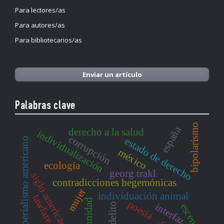
Para lectores/as
Para autores/as
Para bibliotecarios/as
Enviar un artículo
Palabras clave
bipolarismo
españa
derecho a la salud
individualización
corrupción
imperialismo americano
estado de derecho
méxico
ecología
georg trakl
siglo americano
contradicciones hegemónicas
mujer
individuación animal
lawfare
impunidad
poesía
delito
interfaz
escenas