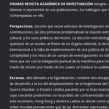
FIGURAS REVISTA ACADÉMICA DE INVESTIGACIÓN
designa –
delinear o representar en sus publicaciones, los hallazgos que
contempladas en ella.
Perspectivas
, sección que reúne artículos de investigación o
contribuciones, las dos primeras problematizan la relación ent
cultural, y los usos políticos del mismo. La elección metodoló
quehacer de un erudito al frente de un órgano editorial, la de
internacional a la falta de implementación de una política de E
complejidad y los retos de un campo de investigaciones no sól
tiene que ver con la indagación puntual de la metáfora para mos
través de visores por medio de los cuales se trasluce la cualida
Escenas
, sitio llamado a la figuralización, contiene dos ensay
de desarrollo a la luz del desplazamiento de la hegemonía del I
Guerra Mundial– a Estados Unidos pasando por la Gran Guerra C
cuyo creciente predominio no ha podido ser contrarrestado con
este escenario, Hong Kong y América Latina se ubican como 
orden mundial prevaleciente que de las demandas expresadas p