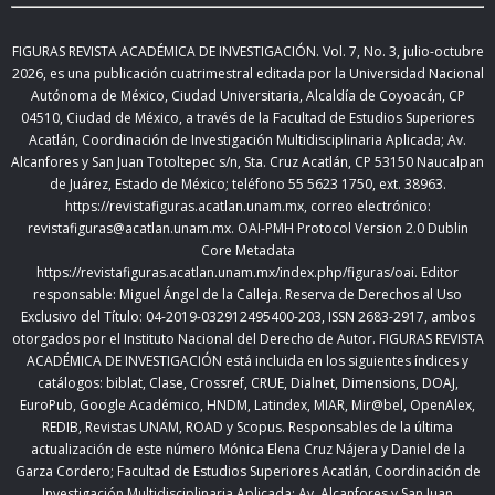
FIGURAS REVISTA ACADÉMICA DE INVESTIGACIÓN. Vol.
7, No. 3, julio-octubre
2026
,
es una publicación cuatrimestral editada
por la Universidad Nacional
Autónoma de México, Ciudad Universitaria, Alcaldía de Coyoacán, CP
04510, Ciudad de México,
a través de la Facultad de Estudios Superiores
Acatlán, Coordinación de Investigación Multidisciplinaria Aplicada; Av.
Alcanfores y San Juan Totoltepec s/n, Sta. Cruz Acatlán, CP 53150 Naucalpan
de Juárez, Estado de México; teléfono 55 5623 1750, ext. 38963.
https://revistafiguras.acatlan.unam.mx
, correo electrónico:
revistafiguras@acatlan.unam.mx. OAI-PMH Protocol Version 2.0 Dublin
Core Metadata
https://revistafiguras.acatlan.unam.mx/index.php/figuras/oai
. Editor
responsable: Miguel Ángel de la Calleja. Reserva de Derechos al Uso
Exclusivo del Título: 04-2019-032912495400-203, ISSN 2683-2917, ambos
otorgados por el Instituto Nacional del Derecho de Autor. FIGURAS REVISTA
ACADÉMICA DE INVESTIGACIÓN está incluida en los siguientes índices y
catálogos: biblat, Clase, Crossref, CRUE, Dialnet, Dimensions, DOAJ,
EuroPub, Google Académico, HNDM, Latindex, MIAR, Mir@bel, OpenAlex,
REDIB, Revistas UNAM, ROAD y Scopus. Responsables de la última
actualización de este número Mónica Elena Cruz Nájera y Daniel de la
Garza Cordero; Facultad de Estudios Superiores Acatlán,
Coordinación de
Investigación Multidisciplinaria Aplicada;
Av. Alcanfores y San Juan