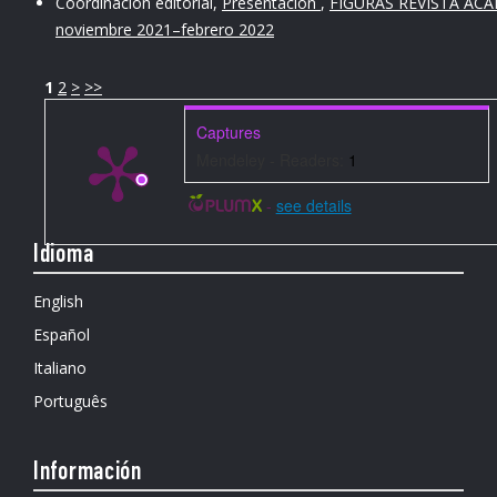
Coordinación editorial,
Presentación
,
FIGURAS REVISTA ACAD
noviembre 2021–febrero 2022
1
2
>
>>
Captures
Mendeley - Readers:
1
-
see details
Idioma
English
Español
Italiano
Português
Información