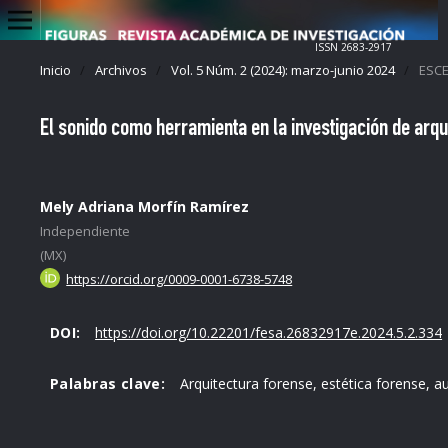
ISSN 2683-2917
Inicio
/
Archivos
/
Vol. 5 Núm. 2 (2024): marzo-junio 2024
/
ESCE
El sonido como herramienta en la investigación de arqu
Mely Adriana Morfín Ramírez
Independiente
(MX)
https://orcid.org/0009-0001-6738-5748
DOI:
https://doi.org/10.22201/fesa.26832917e.2024.5.2.334
Palabras clave:
Arquitectura forense, estética forense, aud