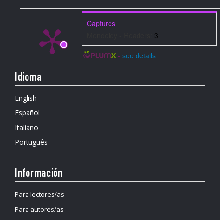
Captures
Mendeley - Readers:
3
-
see details
Idioma
English
Español
Italiano
Português
Información
Para lectores/as
Para autores/as