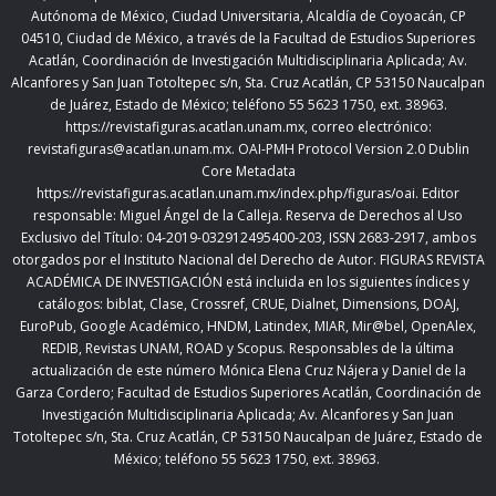
Autónoma de México, Ciudad Universitaria, Alcaldía de Coyoacán, CP
04510, Ciudad de México,
a través de la Facultad de Estudios Superiores
Acatlán, Coordinación de Investigación Multidisciplinaria Aplicada; Av.
Alcanfores y San Juan Totoltepec s/n, Sta. Cruz Acatlán, CP 53150 Naucalpan
de Juárez, Estado de México; teléfono 55 5623 1750, ext. 38963.
https://revistafiguras.acatlan.unam.mx
, correo electrónico:
revistafiguras@acatlan.unam.mx. OAI-PMH Protocol Version 2.0 Dublin
Core Metadata
https://revistafiguras.acatlan.unam.mx/index.php/figuras/oai
. Editor
responsable: Miguel Ángel de la Calleja. Reserva de Derechos al Uso
Exclusivo del Título: 04-2019-032912495400-203, ISSN 2683-2917, ambos
otorgados por el Instituto Nacional del Derecho de Autor. FIGURAS REVISTA
ACADÉMICA DE INVESTIGACIÓN está incluida en los siguientes índices y
catálogos: biblat, Clase, Crossref, CRUE, Dialnet, Dimensions, DOAJ,
EuroPub, Google Académico, HNDM, Latindex, MIAR, Mir@bel, OpenAlex,
REDIB, Revistas UNAM, ROAD y Scopus. Responsables de la última
actualización de este número Mónica Elena Cruz Nájera y Daniel de la
Garza Cordero; Facultad de Estudios Superiores Acatlán,
Coordinación de
Investigación Multidisciplinaria Aplicada;
Av. Alcanfores y San Juan
Totoltepec s/n, Sta. Cruz Acatlán, CP 53150 Naucalpan de Juárez, Estado de
México; teléfono 55 5623 1750, ext. 38963.