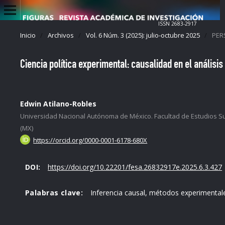
ISSN 2683-2917
Inicio
/
Archivos
/
Vol. 6 Núm. 3 (2025): julio-octubre 2025
/
PERS
Ciencia política experimental: causalidad en el análisis
Edwin Atilano-Robles
Universidad Nacional Autónoma de México. Facultad de Estudios S
(MX)
https://orcid.org/0000-0001-6178-680X
DOI:
https://doi.org/10.22201/fesa.26832917e.2025.6.3.427
Palabras clave:
Inferencia causal, métodos experimentales,