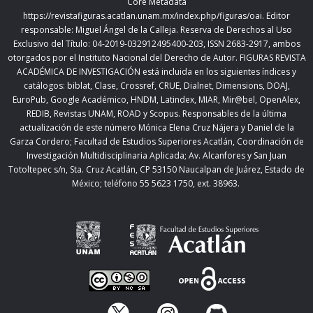
Core Metadata
https://revistafiguras.acatlan.unam.mx/index.php/figuras/oai
. Editor
responsable: Miguel Ángel de la Calleja. Reserva de Derechos al Uso
Exclusivo del Título: 04-2019-032912495400-203, ISSN 2683-2917, ambos
otorgados por el Instituto Nacional del Derecho de Autor. FIGURAS REVISTA
ACADÉMICA DE INVESTIGACIÓN está incluida en los siguientes índices y
catálogos: biblat, Clase, Crossref, CRUE, Dialnet, Dimensions, DOAJ,
EuroPub, Google Académico, HNDM, Latindex, MIAR, Mir@bel, OpenAlex,
REDIB, Revistas UNAM, ROAD y Scopus. Responsables de la última
actualización de este número Mónica Elena Cruz Nájera y Daniel de la
Garza Cordero; Facultad de Estudios Superiores Acatlán,
Coordinación de
Investigación Multidisciplinaria Aplicada;
Av. Alcanfores y San Juan
Totoltepec s/n, Sta. Cruz Acatlán, CP 53150 Naucalpan de Juárez, Estado de
México; teléfono 55 5623 1750, ext. 38963.