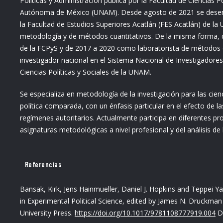
Políticas y Administración pública por la Facultad de Ciencias P
Autónoma de México (UNAM). Desde agosto de 2021 se dese
la Facultad de Estudios Superiores Acatlán (FES Acatlán) de l
metodología y de métodos cuantitativos. De la misma forma,
de la FCPyS y de 2017 a 2020 como laboratorista de métodos cu
investigador nacional en el Sistema Nacional de Investigadore
Ciencias Políticas y Sociales de la UNAM.
Se especializa en metodología de la investigación para las ci
política comparada, con un énfasis particular en el efecto de l
regímenes autoritarios. Actualmente participa en diferentes p
asignaturas metodológicas a nivel profesional y del análisis de 
Referencias
Bansak, Kirk, Jens Hainmueller, Daniel J. Hopkins and Teppei 
in Experimental Political Science, edited by James N. Druckm
University Press.
https://doi.org/10.1017/9781108777919.004
D