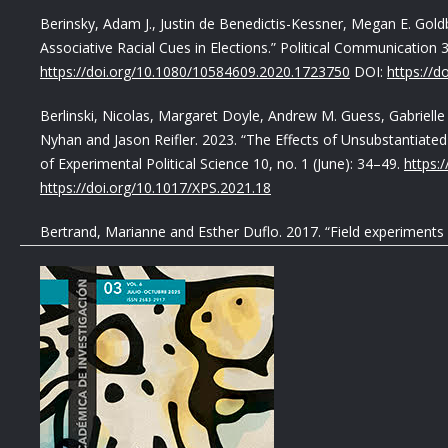
Berinsky, Adam J., Justin de Benedictis-Kessner, Megan E. Gold
Associative Racial Cues in Elections.” Political Communication 
https://doi.org/10.1080/10584609.2020.1723750
DOI:
https://
Berlinski, Nicolas, Margaret Doyle, Andrew M. Guess, Gabriel
Nyhan and Jason Reifler. 2023. “The Effects of Unsubstantiated
of Experimental Political Science 10, no. 1 (June): 34–49.
https:
https://doi.org/10.1017/XPS.2021.18
Bertrand, Marianne and Esther Duflo. 2017. “Field experiments
experiments vol. 1, edited by Abhijit Vinayak Banerjee and Est
https://doi.org/10.1016/bs.hefe.2016.08.004
DOI:
https://doi.o
Butler, Daniel M. and Charles Crabtree. 2021. “Audit Studies in P
Science, edited by James N. Druckman y Donald P. Green, 42–5
https://doi.org/10.1017/9781108777919.005
DOI:
https://doi.
Coleman, Eric and Elinor Ostrom. 2011. “Experimental Contribu
of Experimental Political Science, edited by James N. Druckman