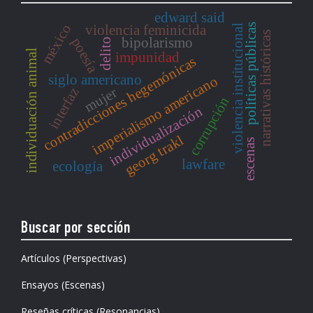
edward said
méxico
políticas públicas
violencia institucional
violencia feminicida
narrativas históricas
poesía
bipolarismo
delito
individuación animal
impunidad
contradicciones hegemónicas
siglo americano
imperialismo americano
mujer
interfaz
corrupción
individualización
georg trakl
escenas
lawfare
ecología
Buscar por sección
Artículos (Perspectivas)
Ensayos (Escenas)
Reseñas críticas (Resonancias)