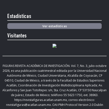
Estadísticas
Ver estadísticas
Visitantes
FIGURAS REVISTA ACADÉMICA DE INVESTIGACIÓN. Vol.
7, No. 3, julio-octubre
2026
,
es una publicación cuatrimestral editada
por la Universidad Nacional
Autónoma de México, Ciudad Universitaria, Alcaldía de Coyoacán, CP
04510, Ciudad de México,
a través de la Facultad de Estudios Superiores
Acatlán, Coordinación de Investigación Multidisciplinaria Aplicada; Av.
Alcanfores y San Juan Totoltepec s/n, Sta. Cruz Acatlán, CP 53150 Naucalpan
de Juárez, Estado de México; teléfono 55 5623 1750, ext. 38963.
https://revistafiguras.acatlan.unam.mx
, correo electrónico:
revistafiguras@acatlan.unam.mx. OAI-PMH Protocol Version 2.0 Dublin