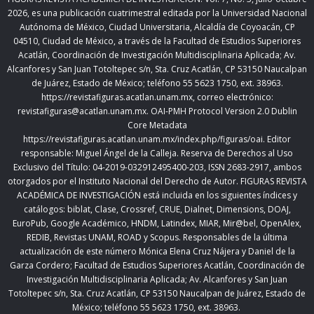
2026
,
es una publicación cuatrimestral editada
por la Universidad Nacional
Autónoma de México, Ciudad Universitaria, Alcaldía de Coyoacán, CP
04510, Ciudad de México,
a través de la Facultad de Estudios Superiores
Acatlán, Coordinación de Investigación Multidisciplinaria Aplicada; Av.
Alcanfores y San Juan Totoltepec s/n, Sta. Cruz Acatlán, CP 53150 Naucalpan
de Juárez, Estado de México; teléfono 55 5623 1750, ext. 38963.
https://revistafiguras.acatlan.unam.mx
, correo electrónico:
revistafiguras@acatlan.unam.mx. OAI-PMH Protocol Version 2.0 Dublin
Core Metadata
https://revistafiguras.acatlan.unam.mx/index.php/figuras/oai
. Editor
responsable: Miguel Ángel de la Calleja. Reserva de Derechos al Uso
Exclusivo del Título: 04-2019-032912495400-203, ISSN 2683-2917, ambos
otorgados por el Instituto Nacional del Derecho de Autor. FIGURAS REVISTA
ACADÉMICA DE INVESTIGACIÓN está incluida en los siguientes índices y
catálogos: biblat, Clase, Crossref, CRUE, Dialnet, Dimensions, DOAJ,
EuroPub, Google Académico, HNDM, Latindex, MIAR, Mir@bel, OpenAlex,
REDIB, Revistas UNAM, ROAD y Scopus. Responsables de la última
actualización de este número Mónica Elena Cruz Nájera y Daniel de la
Garza Cordero; Facultad de Estudios Superiores Acatlán,
Coordinación de
Investigación Multidisciplinaria Aplicada;
Av. Alcanfores y San Juan
Totoltepec s/n, Sta. Cruz Acatlán, CP 53150 Naucalpan de Juárez, Estado de
México; teléfono 55 5623 1750, ext. 38963.