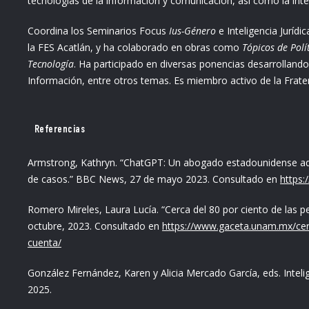
tecnologías de la información y comunicación, así como la intelig
Coordina los Seminarios Focus
Ius-Género
e Inteligencia Juríd
la FES Acatlán, y ha colaborado en obras como
Tópicos de Polí
Tecnología
. Ha participado en diversas ponencias desarrolland
Información, entre otros temas. Es miembro activo de la Fra
Referencias
Armstrong, Kathryn. “ChatGPT: Un abogado estadounidense admit
de casos.” BBC News, 27 de mayo 2023. Consultado en
https
Romero Mireles, Laura Lucía. “Cerca del 80 por ciento de las p
octubre, 2023. Consultado en
https://www.gaceta.unam.mx/cerca
cuenta/
González Fernández, Karen y Alicia Mercado García, eds. Intelig
2025.