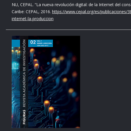
NU, CEPAL. “La nueva revolución digital: de la Internet del cons
Caribe: CEPAL, 2016.
https://www.cepal.org/es/publicaciones/38
internet-la-produccion
ONU, “La adopción precipitada de sistemas de IA en la salud p
mayo, 2023. Consultado en
https://news.un.org/es/story/2023
Pérez Ransanz, Ana Rosa y Velasco Gómez, Ambrosio. Racionali
iberoamericanas. UNAM: México, 2011.
Romero, Nataly. “Ministro Arístides Guerrero utiliza IA como h
responsablemente.” El Universal, 4 de octubre, 2025. Consult
aristides-guerrero-utiliza-ia-como-herramienta-complementari
Suárez Díaz, Reynaldo. La educación. Teorías Educativas. Estrat
2002.