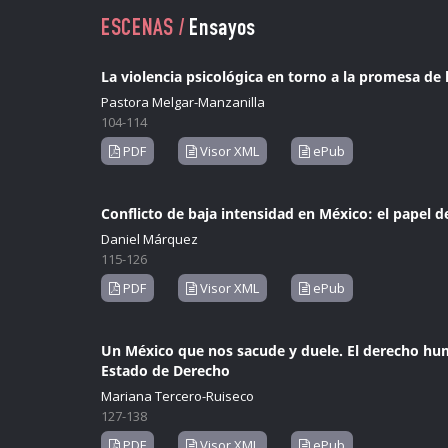
ESCENAS /
Ensayos
La violencia psicológica en torno a la promesa d
Pastora Melgar-Manzanilla
104-114
PDF
Visor XML
ePub
Conflicto de baja intensidad en México: el papel de
Daniel Márquez
115-126
PDF
Visor XML
ePub
Un México que nos sacude y duele. El derecho hum
Estado de Derecho
Mariana Tercero-Ruiseco
127-138
PDF
Visor XML
ePub