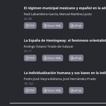
El régimen municipal mexicano y español en la ad
Raúl Labandeira-García, Manuel Martínez-Justo
43-58
PDF
Visor XML
ePub
La España de Hemingway: el fenómeno orientalista
Rodrigo Octavio Tirado-de-Salazar
59-77
PDF
Visor XML
ePub
La individualización humana y sus bases en la ind
Pedro José Vieyra-Bahena, José Hernández-Prado
78-102
PDF
Visor XML
ePub