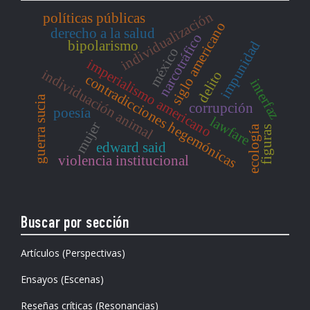
individualización
políticas públicas
siglo americano
derecho a la salud
narcotráfico
bipolarismo
impunidad
méxico
imperialismo americano
individuación animal
delito
contradicciones hegemónicas
interfaz
guerra sucia
corrupción
poesía
lawfare
mujer
ecología
figuras
edward said
violencia institucional
Buscar por sección
Artículos (Perspectivas)
Ensayos (Escenas)
Reseñas críticas (Resonancias)