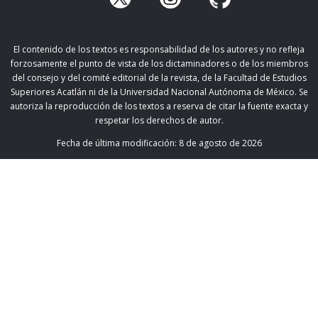
El contenido de los textos es responsabilidad de los autores y no refleja
forzosamente el punto de vista de los dictaminadores o de los miembros
del consejo y del comité editorial de la revista, de la Facultad de Estudios
Superiores Acatlán ni de la Universidad Nacional Autónoma de México. Se
autoriza la reproducción de los textos a reserva de citar la fuente exacta y
respetar los derechos de autor.
Fecha de última modificación:
8 de agosto de 2026