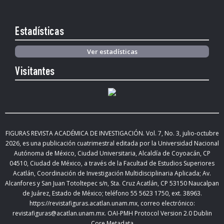
Estadísticas
Ver estadísticas
Visitantes
FIGURAS REVISTA ACADÉMICA DE INVESTIGACIÓN. Vol.
7, No. 3, julio-octubre
2026
,
es una publicación cuatrimestral editada
por la Universidad Nacional
Autónoma de México, Ciudad Universitaria, Alcaldía de Coyoacán, CP
04510, Ciudad de México,
a través de la Facultad de Estudios Superiores
Acatlán, Coordinación de Investigación Multidisciplinaria Aplicada; Av.
Alcanfores y San Juan Totoltepec s/n, Sta. Cruz Acatlán, CP 53150 Naucalpan
de Juárez, Estado de México; teléfono 55 5623 1750, ext. 38963.
https://revistafiguras.acatlan.unam.mx
, correo electrónico:
revistafiguras@acatlan.unam.mx. OAI-PMH Protocol Version 2.0 Dublin
Core Metadata