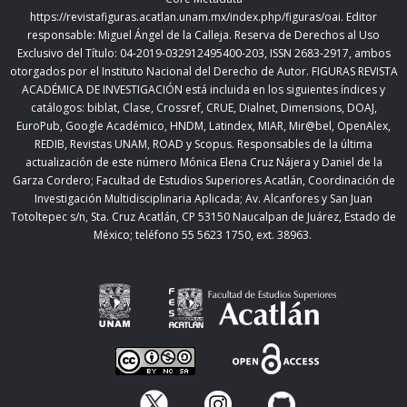
https://revistafiguras.acatlan.unam.mx/index.php/figuras/oai
. Editor
responsable: Miguel Ángel de la Calleja. Reserva de Derechos al Uso
Exclusivo del Título: 04-2019-032912495400-203, ISSN 2683-2917, ambos
otorgados por el Instituto Nacional del Derecho de Autor. FIGURAS REVISTA
ACADÉMICA DE INVESTIGACIÓN está incluida en los siguientes índices y
catálogos: biblat, Clase, Crossref, CRUE, Dialnet, Dimensions, DOAJ,
EuroPub, Google Académico, HNDM, Latindex, MIAR, Mir@bel, OpenAlex,
REDIB, Revistas UNAM, ROAD y Scopus. Responsables de la última
actualización de este número Mónica Elena Cruz Nájera y Daniel de la
Garza Cordero; Facultad de Estudios Superiores Acatlán,
Coordinación de
Investigación Multidisciplinaria Aplicada;
Av. Alcanfores y San Juan
Totoltepec s/n, Sta. Cruz Acatlán, CP 53150 Naucalpan de Juárez, Estado de
México; teléfono 55 5623 1750, ext. 38963.