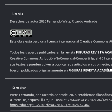
319-89518-5_1
Licencia
Marx, Karl. 2010. El capital: Crítica de la economía política. Madr
Derechos de autor 2026 Fernando Wirtz, Ricardo Andrade
Miki, Kiyoshi. 2021. “The Ideal of Technology, Technology and
6: 323–351.
Esta obra está bajo una licencia internacional
Creative Commons Atr
Mimura, Janis. 2011. Planning for Empire: Reform Bureaucrats 
University Press. DOI:
https://doi.org/10.7591/cornell/9780801
Todos los trabajos publicados en la revista
FIGURAS REVISTA ACA
Creative Commons Atribución-NoComercial-CompartirIgual 4.0 Inter
Moore, Aaron. 2013. Constructing East Asia: Technology, Ideol
sus textos y pueden volver a publicar sus artículos en otro medio,
Stanford: Stanford University Press. DOI:
https://doi.org/10.1
fueron publicados originariamente en
FIGURAS REVISTA ACADÉMI
Nishikawa, Tomio. 2018. “On Tosaka Jun’s Scientific-
Philosophy of the Kyoto School, edited by Masakatsu Fujita. Si
Cómo citar
8983-1_8
Wirtz, Fernando, and Ricardo Andrade. 2026. “Problemas filosóficos 
a Partir De Jacques Ellul Y Jun Tosaka”.
FIGURAS REVISTA ACADÉMICA 
Parente, Diego. 2010. “La idea de malfunción en los artefactos
https://doi.org/10.22201/fesa.26832917e.2026.7.2.467
.
Sociedad 5, no. 14 (mayo): 133-141. DOI:
https://doi.org/10.5