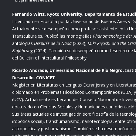
Biografía del autor/a
Fernando Wirtz, Kyoto University. Departamento de Estudi
Licenciado en Filosofía por la Universidad de Buenos Aires y D
Actualmente se desempeña como profesor asistente en la Uni
Transculturales. Publicó las monografías
Phänomenologie der A
antologías
Después de la Nada
(2023),
Miki Kiyoshi and the Cris
Einführung
(2024). También se desempeña como tesorero de la Ge
del Bulletin of Intercultural Philosophy.
Ricardo Andrade, Universidad Nacional de Río Negro. Instit
Desarrollo. CONICET
Magíster en Literaturas en Lenguas Extranjeras y en Literatur
diplomado en Problemas Filosóficos Contemporáneos (UBA) y L
(UCV). Actualmente es becario del Consejo Nacional de Investig
doctorado en Ciencias Sociales y Humanidades con orientación 
Sus áreas actuales de investigación son: filosofía de la tecnolog
(robótica social), transhumanismo, nanotecnología, entre otros 
astropolítica y poshumanismo. También se ha desempeñado como
de investigación para revistas nacionales e internacionales y 