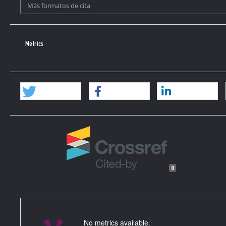
Más formatos de cita
Sereni, Cristina Andrea. 2021. “Digital Nomos and the New World
Tapuya: Latin American Science, Technology and Society 4, no.
DOI:
https://doi.org/10.1080/25729861.2020.1843870
Metrics
Simondon, Gilbert. 2008. El modo de existencia de los objetos 
Son, Wha-Chul. 2013. “Are We Still Pursuing Efficiency? Interpretin
the Technological Society in the 21st Century, 49-62, edited b
Netherlands: Springer Science+Business Media B.V. DOI:
https
Tosaka, Jun. 1933. Gijutsu no tetsugaku技術の哲学 [Filosofía de l
Tosaka, Jun. 1966. Tosaka Jun zenshū戸坂潤全集[Obras comple
0
Tosaka, Jun. 1995. “Problemas intelectuales del Japón contemp
antología, 331-354, editado por Agustín Jacinto Zavala. Méxic
Tosaka, Jun. 2024. The Japanese Ideology: A Marxist Critique 
Columbia University Press.
https://doi.org/10.7312/tosa21652
.
No metrics available.