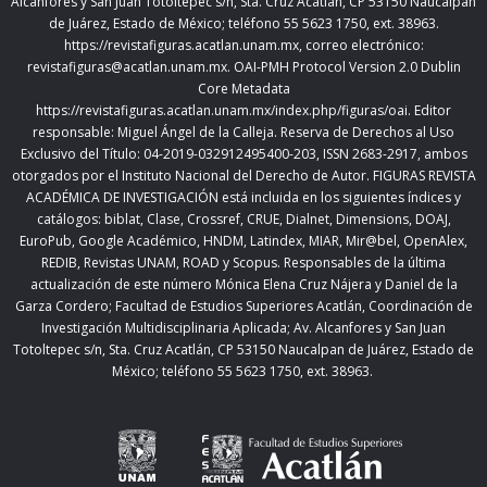
Alcanfores y San Juan Totoltepec s/n, Sta. Cruz Acatlán, CP 53150 Naucalpan
de Juárez, Estado de México; teléfono 55 5623 1750, ext. 38963.
https://revistafiguras.acatlan.unam.mx
, correo electrónico:
revistafiguras@acatlan.unam.mx. OAI-PMH Protocol Version 2.0 Dublin
Core Metadata
https://revistafiguras.acatlan.unam.mx/index.php/figuras/oai
. Editor
responsable: Miguel Ángel de la Calleja. Reserva de Derechos al Uso
Exclusivo del Título: 04-2019-032912495400-203, ISSN 2683-2917, ambos
otorgados por el Instituto Nacional del Derecho de Autor. FIGURAS REVISTA
ACADÉMICA DE INVESTIGACIÓN está incluida en los siguientes índices y
catálogos: biblat, Clase, Crossref, CRUE, Dialnet, Dimensions, DOAJ,
EuroPub, Google Académico, HNDM, Latindex, MIAR, Mir@bel, OpenAlex,
REDIB, Revistas UNAM, ROAD y Scopus. Responsables de la última
actualización de este número Mónica Elena Cruz Nájera y Daniel de la
Garza Cordero; Facultad de Estudios Superiores Acatlán,
Coordinación de
Investigación Multidisciplinaria Aplicada;
Av. Alcanfores y San Juan
Totoltepec s/n, Sta. Cruz Acatlán, CP 53150 Naucalpan de Juárez, Estado de
México; teléfono 55 5623 1750, ext. 38963.