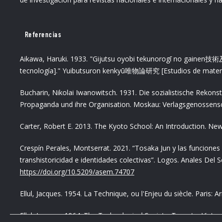
Referencias
Aikawa, Haruki. 1933. "Gijutsu oyobi tekunorogī no gai
tecnología]." Yuibutsuron kenkyū唯物論研究 [Estudios de material
Bucharin, Nikolai Iwanowitsch. 1931. Die sozialistische Rekons
Propaganda und ihre Organisation. Moskau: Verlagsgenossensch
Carter, Robert E. 2013. The Kyoto School: An Introduction. New
Crespín Perales, Montserrat. 2021. “Tosaka Jun y las funciones 
transhistoricidad e identidades colectivas”. Logos. Anales Del 
https://doi.org/10.5209/asem.74707
Ellul, Jacques. 1954. La Technique, ou l'Enjeu du siècle. Paris: 
Ellul, Jacques. 1964. The Technological Society. Toronto: Vinta