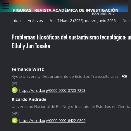
ISSN 2683-2917
Inicio
/
Archivos
/
Vol. 7 Núm. 2 (2026): marzo-junio 2026
/
Dossi
Problemas filosóficos del sustantivismo tecnológico: un
Ellul y Jun Tosaka
Fernando Wirtz
Kyoto University. Departamento de Estudios Transculturales
(JP)
https://orcid.org/0000-0002-0725-7293
Ricardo Andrade
Universidad Nacional de Río Negro. Instituto de Estudios en Ciencia
(AR)
https://orcid.org/0000-0002-6422-0809