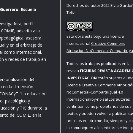
Derechos de autor 2022 Elvia Gardu
Guerrero. Escuela
Teliz
stigadora, perfil
 COMIE, adscrita a la
Esta obra está bajo una licencia
opedagógica, asesora
internacional
Creative Commons
al y en el arbitraje de
Atribución-NoComercial-CompartirIgua
nal como internacional.
n y redes de trabajo en
Todos los trabajos publicados en la
revista
FIGURAS REVISTA ACADÉMI
INVESTIGACIÓN
están sujetos a un
ersonalización del
Licencia Creative Commons Atribució
pa en la dimensión
NoComercial-CompartirIgual 4.0
- CONACyT “La educación
Internacional(by-nc-sa)
Los autores
o, psicológico y
continúan como propietarios de sus
ucación y TIC durante la
textos y pueden volver a publicar su
ento del COMIE, en la
artículos en otro medio, siempre y c
lo comuniquen a los editores e indi