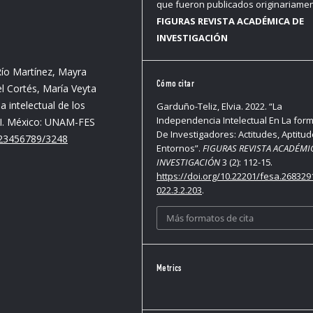
que fueron publicados originariame
FIGURAS REVISTA ACADÉMICA DE
INVESTIGACIÓN
Río Martínez, Mayra
Cómo citar
l Cortés, María Veyta
 intelectual de los
Garduño-Teliz, Elvia. 2022. “La
Independencia Intelectual En La for
XXI. México: UNAM-FES
De Investigadores: Actitudes, Aptitud
123456789/3248
Entornos”.
FIGURAS REVISTA ACADÉMI
INVESTIGACIÓN
3 (2): 112-15.
https://doi.org/10.22201/fesa.268329
022.3.2.203
.
Más formatos de cita
Metrics