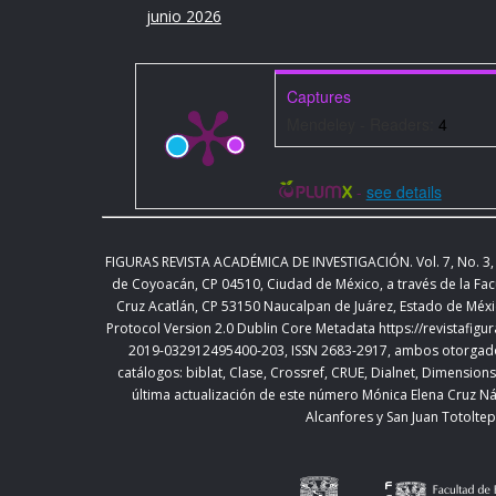
junio 2026
Captures
Mendeley - Readers:
4
-
see details
FIGURAS REVISTA ACADÉMICA DE INVESTIGACIÓN. Vol.
7, No. 3,
de Coyoacán, CP 04510, Ciudad de México,
a través de la Fac
Cruz Acatlán, CP 53150 Naucalpan de Juárez, Estado de Méxi
Protocol Version 2.0 Dublin Core Metadata
https://revistafig
2019-032912495400-203, ISSN 2683-2917, ambos otorgados 
catálogos: biblat, Clase, Crossref, CRUE, Dialnet, Dimensi
última actualización de este número Mónica Elena Cruz Ná
Alcanfores y San Juan Totoltep