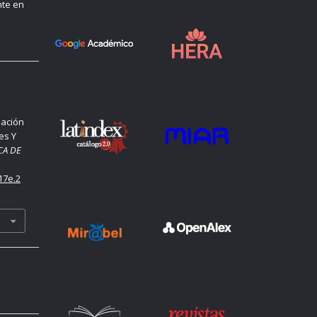
nte en
mación
es Y
CA DE
17e.2