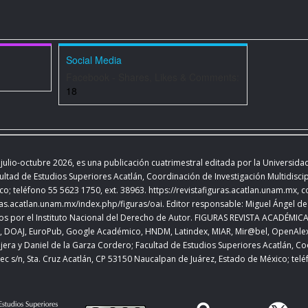
Social Media
Facebook - Shares, Likes & Comments:
18
 julio-octubre 2026
,
es una publicación cuatrimestral editada
por la Universida
ultad de Estudios Superiores Acatlán, Coordinación de Investigación Multidiscipl
co; teléfono 55 5623 1750, ext. 38963.
https://revistafiguras.acatlan.unam.mx
, 
uras.acatlan.unam.mx/index.php/figuras/oai
. Editor responsable: Miguel Ángel de 
por el Instituto Nacional del Derecho de Autor. FIGURAS REVISTA ACADÉMICA DE
ons, DOAJ, EuroPub, Google Académico, HNDM, Latindex, MIAR, Mir@bel, OpenAl
jera y Daniel de la Garza Cordero; Facultad de Estudios Superiores Acatlán,
Coo
ec s/n, Sta. Cruz Acatlán, CP 53150 Naucalpan de Juárez, Estado de México; tel