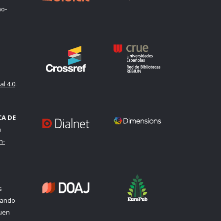
ño-
l 4.0
.
CA DE
a
n-
s
uando
quen