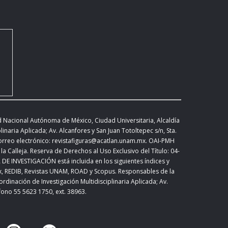
d Nacional Autónoma de México, Ciudad Universitaria, Alcaldía
inaria Aplicada; Av. Alcanfores y San Juan Totoltepec s/n, Sta.
correo electrónico: revistafiguras@acatlan.unam.mx. OAI-PMH
la Calleja. Reserva de Derechos al Uso Exclusivo del Título: 04-
 INVESTIGACIÓN está incluida en los siguientes índices y
ex, REDIB, Revistas UNAM, ROAD y Scopus. Responsables de la
rdinación de Investigación Multidisciplinaria Aplicada;
Av.
éfono 55 5623 1750, ext. 38963.