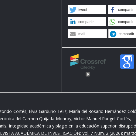
tweet
compartir
compartir
compartir
mail
compartir
0
zondo-Cortés, Elvia Garduño-Teliz, María del Rosario Hernández-Coló
rónica del Carmen Quijada-Monroy, Víctor Manuel Rangel-Cortés,
anís,
Integridad académica y plagio en la educación superior: disrupci
EVISTA ACADÉMICA DE INVESTIGACIÓN: Vol. 7 Núm. 2 (2026): marz