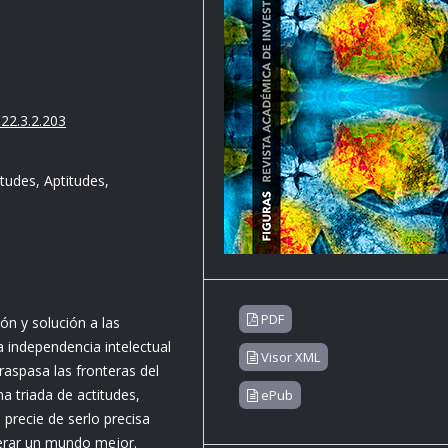
22.3.2.203
itudes, Aptitudes,
PDF
ón y solución a las
 independencia intelectual
Visor XML
raspasa las fronteras del
a triada de actitudes,
ePub
 precie de serlo precisa
nerar un mundo mejor.