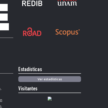
Estadísticas
Ver estadísticas
,
Visitantes
ón
o-