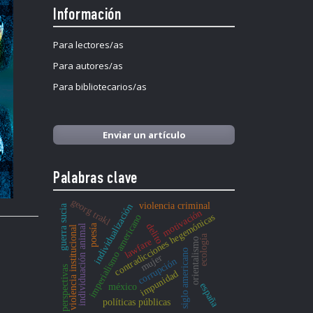
Información
Para lectores/as
Para autores/as
Para bibliotecarios/as
Enviar un artículo
Palabras clave
georg trakl
violencia criminal
individualización
guerra sucia
motivación
contradicciones hegemónicas
imperialismo americano
delito
poesía
individuación animal
violencia institucional
ecología
orientalismo
lawfare
siglo americano
mujer
corrupción
perspectivas
impunidad
españa
méxico
políticas públicas