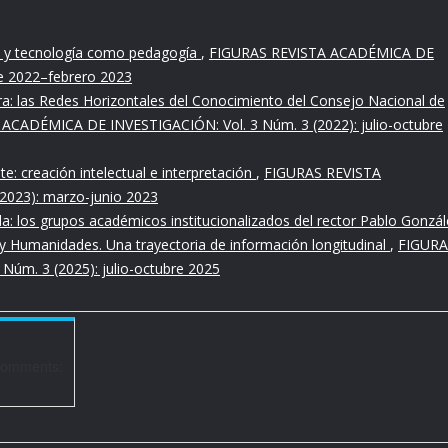
Revolución Mexicana.
ría y tecnología como pedagogía
,
FIGURAS REVISTA ACADÉMICA DE
e 2022–febrero 2023
idad. Santiago Fortuño
era: las Redes Horizontales del Conocimiento del Consejo Nacional de
ACADÉMICA DE INVESTIGACIÓN: Vol. 3 Núm. 3 (2022): julio-octubre
ncelos”. Revista Mexicana
te: creación intelectual e interpretación
,
FIGURAS REVISTA
023): marzo-junio 2023
da: los grupos académicos institucionalizados del rector Pablo Gonzál
/html/
 y Humanidades. Una trayectoria de información longitudinal
,
FIGURA
úm. 3 (2025): julio-octubre 2025
ctual. México: Debate.
ría de Educación Pública.
Comments: