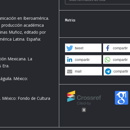
unicación en Iberoamérica.
Metrics
 de producción académica
alinas Muñoz, editado por
mérica Latina. España:
tweet
compartir
ción Mexicana. La
compartir
compartir
 Era.
mail
compartir
 águila. México:
o. México: Fondo de Cultura
0
osto. México: Joaquín