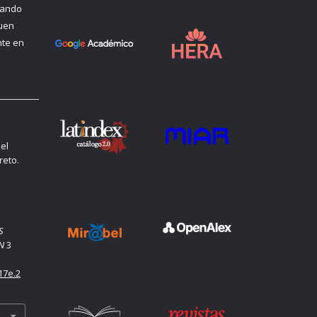
uando
quen
nte en
el
reto.
S
N
3
17e.2