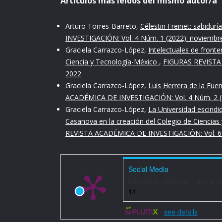
Artículos más leídos del mismo autor/a
Krauze, Enrique. 1976. Caudillos culturales en la 
México: Siglo XXI Editores.
Arturo Torres-Barreto,
Célestin Freinet: sabidu
INVESTIGACIÓN: Vol. 4 Núm. 1 (2022): noviembr
Ortega y Gasset, José. 2015. Misión de la Univers
Graciela Carrazco-López,
Intelectuales de front
Llorens (Ed.). España: Cátedra (Letras Hispánicas).
Ciencia y Tecnología-México
,
FIGURAS REVISTA 
2022
Quintanilla, Susana. 2017. “Por qué importa Vasco
Graciela Carrazco-López,
Luis Herrera de la Fuen
de Investigación Educativa 22, no. 75, (Octubre).
ACADÉMICA DE INVESTIGACIÓN: Vol. 4 Núm. 2 (2
Graciela Carrazco-López,
La Universidad escindi
https://www.redalyc.org/journal/140/14054387013
Casanova en la creación del Colegio de Ciencias
REVISTA ACADÉMICA DE INVESTIGACIÓN: Vol. 6 N
Said, Edward W. 2009. Representaciones del intele
Vasconcelos, José. 2011. La creación de la Secreta
Social Media
México: Instituto Nacional de Estudios Históricos.
Facebook - Shares, Likes & 
14
-
see details