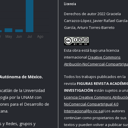
Licencia
Derechos de autor 2022 Graciela
Carrazco-López, Javier Rafael García
García, Arturo Torres-Barreto
Esta obra está bajo una licencia
internacional
Creative Commons
Atribución-NoComercial-CompartirIgua
Todos los trabajos publicados en la
l Autónoma de México.
revista
FIGURAS REVISTA ACADÉMI
INVESTIGACIÓN
están sujetos a un
catlán de la Universidad
Licencia Creative Commons Atribució
gogía por la UNAM con
NoComercial-CompartirIgual 4.0
iones para el Desarrollo de
Internacional(by-nc-sa)
Los autores
cana.
continúan como propietarios de sus
es y Redes, grupos y
textos y pueden volver a publicar su