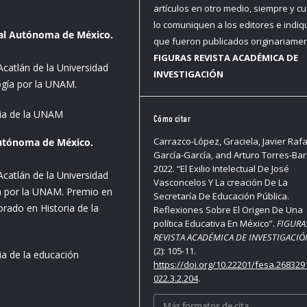
artículos en otro medio, siempre y c
lo comuniquen a los editores e indi
onal Autónoma de México.
que fueron publicados originariame
FIGURAS REVISTA ACADÉMICA DE
catlán de la Universidad
INVESTIGACIÓN
gía por la UNAM.
oria de la UNAM
Cómo citar
Carrazco-López, Graciela, Javier Rafa
Autónoma de México.
García-García, and Arturo Torres-Bar
2022. “El Exilio Intelectual De José
catlán de la Universidad
Vasconcelos Y La creación De La
a por la UNAM. Premio en
Secretaría De Educación Pública.
orado en Historia de la
Reflexiones Sobre El Origen De Una
política Educativa En México”.
FIGURA
REVISTA ACADÉMICA DE INVESTIGACIÓ
(2): 105-11.
ria de la educación
https://doi.org/10.22201/fesa.268329
022.3.2.204
.
Más formatos de cita