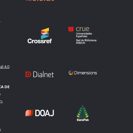
-
l 4.0
.
CA DE
a
n-
s