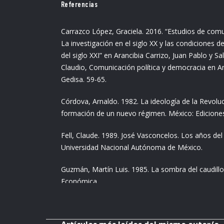
Referencias
Carrazco López, Graciela. 2016. “Estudios de com
La investigación en el siglo XX y las condiciones
del siglo XXI” en Arancibia Carrizo, Juan Pablo y S
Claudio, Comunicación política y democracia en A
Gedisa. 59-65.
Córdova, Arnaldo. 1982. La ideología de la Revolu
formación de un nuevo régimen. México: Ediciones
Fell, Claude. 1989. José Vasconcelos. Los años del
Universidad Nacional Autónoma de México.
Guzmán, Martín Luis. 1985. La sombra del caudill
Económica.
Ibargüengoitia, Jorge. 2018. Los relámpagos de ag
Mortiz.