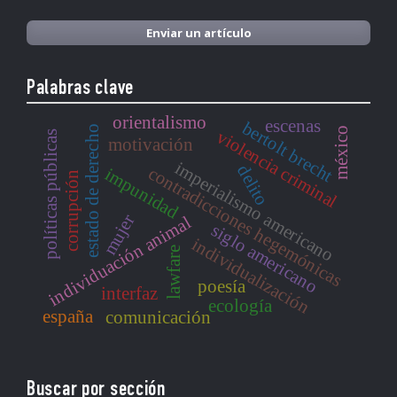
Enviar un artículo
Palabras clave
orientalismo
escenas
bertolt brecht
estado de derecho
méxico
violencia criminal
políticas públicas
motivación
imperialismo americano
delito
contradicciones hegemónicas
impunidad
corrupción
mujer
individuación animal
siglo americano
individualización
lawfare
poesía
interfaz
ecología
españa
comunicación
Buscar por sección