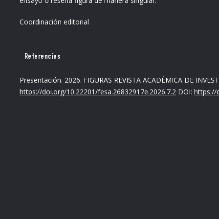
ensayo o reseña figura de manera singular.
Coordinación editorial
Referencias
Presentación. 2026. FIGURAS REVISTA ACADÉMICA DE INVESTI
https://doi.org/10.22201/fesa.26832917e.2026.7.2
DOI:
https:/