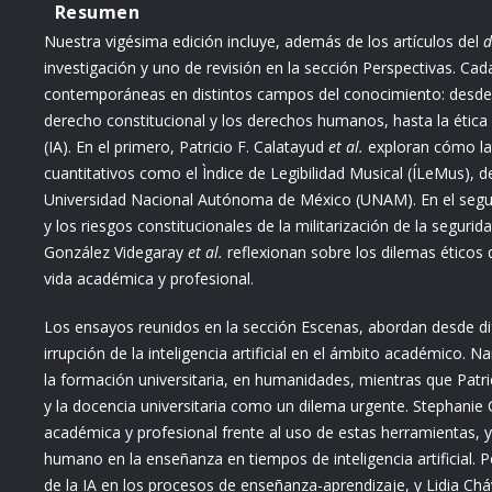
Resumen
Nuestra vigésima edición incluye, además de los artículos del
d
investigación y uno de revisión en la sección Perspectivas. C
contemporáneas en distintos campos del conocimiento: desde 
derecho constitucional y los derechos humanos, hasta la ética ac
(IA). En el primero, Patricio F. Calatayud
et al.
exploran cómo la 
cuantitativos como el Ìndice de Legibilidad Musical (ÍLeMus), 
Universidad Nacional Autónoma de México (UNAM). En el segund
y los riesgos constitucionales de la militarización de la segur
González Videgaray
et al.
reflexionan sobre los dilemas éticos qu
vida académica y profesional.
Los ensayos reunidos en la sección Escenas, abordan desde dif
irrupción de la inteligencia artificial en el ámbito académico.
la formación universitaria, en humanidades, mientras que Patri
y la docencia universitaria como un dilema urgente. Stephanie 
académica y profesional frente al uso de estas herramientas, y
humano en la enseñanza en tiempos de inteligencia artificial. P
de la IA en los procesos de enseñanza-aprendizaje, y Lidia C