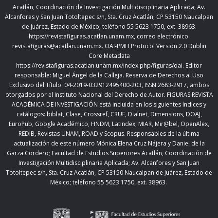
Acatlán, Coordinación de Investigación Multidisciplinaria Aplicada; Av.
Alcanfores y San Juan Totoltepec s/n, Sta. Cruz Acatlán, CP 53150 Naucalpan
de Juárez, Estado de México; teléfono 55 5623 1750, ext. 38963.
https://revistafiguras.acatlan.unam.mx
, correo electrónico:
revistafiguras@acatlan.unam.mx. OAI-PMH Protocol Version 2.0 Dublin
Core Metadata
https://revistafiguras.acatlan.unam.mx/index.php/figuras/oai
. Editor
responsable: Miguel Ángel de la Calleja. Reserva de Derechos al Uso
Exclusivo del Título: 04-2019-032912495400-203, ISSN 2683-2917, ambos
otorgados por el Instituto Nacional del Derecho de Autor. FIGURAS REVISTA
ACADÉMICA DE INVESTIGACIÓN está incluida en los siguientes índices y
catálogos: biblat, Clase, Crossref, CRUE, Dialnet, Dimensions, DOAJ,
EuroPub, Google Académico, HNDM, Latindex, MIAR, Mir@bel, OpenAlex,
REDIB, Revistas UNAM, ROAD y Scopus. Responsables de la última
actualización de este número Mónica Elena Cruz Nájera y Daniel de la
Garza Cordero; Facultad de Estudios Superiores Acatlán,
Coordinación de
Investigación Multidisciplinaria Aplicada;
Av. Alcanfores y San Juan
Totoltepec s/n, Sta. Cruz Acatlán, CP 53150 Naucalpan de Juárez, Estado de
México; teléfono 55 5623 1750, ext. 38963.